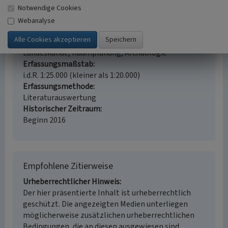
Magerwiese
Feldweg
Gehölz (Landschaft)
Notwendige Cookies
Kalkbrennerei
Webanalyse
Fachsicht(en)
Kulturlandschaftspflege, Denkmalpflege,
Landeskunde, Raumplanung, Archäologie
Erfassungsmaßstab
i.d.R. 1:25.000 (kleiner als 1:20.000)
Erfassungsmethode
Literaturauswertung
Historischer Zeitraum
Beginn 2016
Empfohlene Zitierweise
Urheberrechtlicher Hinweis
Der hier präsentierte Inhalt ist urheberrechtlich
geschützt. Die angezeigten Medien unterliegen
möglicherweise zusätzlichen urheberrechtlichen
Bedingungen, die an diesen ausgewiesen sind.