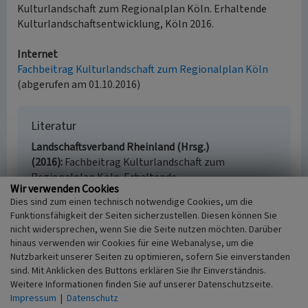
Kulturlandschaft zum Regionalplan Köln. Erhaltende
Kulturlandschaftsentwicklung, Köln 2016.
Internet
Fachbeitrag Kulturlandschaft zum Regionalplan Köln
(abgerufen am 01.10.2016)
Literatur
Landschaftsverband Rheinland (Hrsg.)
(2016)
Fachbeitrag Kulturlandschaft zum
Regionalplan Köln. Erhaltende
Wir verwenden Cookies
Kulturlandschaftsentwicklung. S. 217, Köln.
Dies sind zum einen technisch notwendige Cookies, um die
Funktionsfähigkeit der Seiten sicherzustellen. Diesen können Sie
nicht widersprechen, wenn Sie die Seite nutzen möchten. Darüber
hinaus verwenden wir Cookies für eine Webanalyse, um die
Iversheim (Kulturlandschaftsbereich
Nutzbarkeit unserer Seiten zu optimieren, sofern Sie einverstanden
Regionalplan Köln 288)
sind. Mit Anklicken des Buttons erklären Sie Ihr Einverständnis.
Weitere Informationen finden Sie auf unserer Datenschutzseite.
Schlagwörter
Impressum
|
Datenschutz
Kulturlandschaftsbereich
Dorf
Ackerfläche