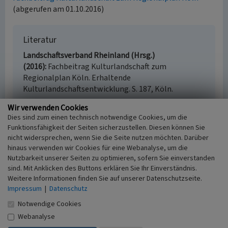
(abgerufen am 01.10.2016)
Literatur
Landschaftsverband Rheinland (Hrsg.)
(2016)
Fachbeitrag Kulturlandschaft zum
Regionalplan Köln. Erhaltende
Kulturlandschaftsentwicklung. S. 187, Köln.
Wir verwenden Cookies
Dies sind zum einen technisch notwendige Cookies, um die
Funktionsfähigkeit der Seiten sicherzustellen. Diesen können Sie
Burg Hemmerich (Kulturlandschaftsbereich
nicht widersprechen, wenn Sie die Seite nutzen möchten. Darüber
Regionalplan Köln 207)
hinaus verwenden wir Cookies für eine Webanalyse, um die
Nutzbarkeit unserer Seiten zu optimieren, sofern Sie einverstanden
Schlagwörter
sind. Mit Anklicken des Buttons erklären Sie Ihr Einverständnis.
Kulturlandschaftsbereich
Ruine
Burg
Weitere Informationen finden Sie auf unserer Datenschutzseite.
Fachsicht(en)
Impressum
|
Datenschutz
Kulturlandschaftspflege, Denkmalpflege,
Notwendige Cookies
Landeskunde, Raumplanung
Erfassungsmaßstab
Webanalyse
i.d.R. 1:25.000 (kleiner als 1:20.000)