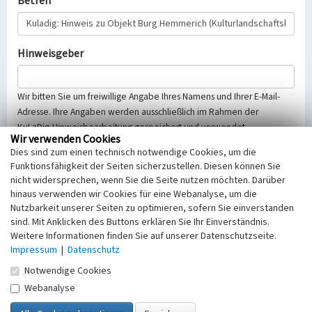
Betreff
Hinweisgeber
Wir bitten Sie um freiwillige Angabe Ihres Namens und Ihrer E-Mail-
Adresse. Ihre Angaben werden ausschließlich im Rahmen der
KuLaDig-Hinweisbearbeitung gespeichert und verwendet.
Wir verwenden Cookies
Selbstverständlich werden diese entsprechend der Vorschriften des
Dies sind zum einen technisch notwendige Cookies, um die
Telemediengesetzes, des Datenschutzgesetzes NRW und der seit
Funktionsfähigkeit der Seiten sicherzustellen. Diesen können Sie
dem 25.05.2018 gültigen Europäischen Datenschutzgrundverordnung
nicht widersprechen, wenn Sie die Seite nutzen möchten. Darüber
(EU-DSGVO) vertraulich behandelt, beachten Sie bitte unsere
hinaus verwenden wir Cookies für eine Webanalyse, um die
Hinweise zum
Datenschutz
.
Nutzbarkeit unserer Seiten zu optimieren, sofern Sie einverstanden
sind. Mit Anklicken des Buttons erklären Sie Ihr Einverständnis.
Nachricht
Weitere Informationen finden Sie auf unserer Datenschutzseite.
Impressum
|
Datenschutz
Notwendige Cookies
Webanalyse
Sicherheitsabfrage
Tragen Sie unten das Rechenergebnis aus der