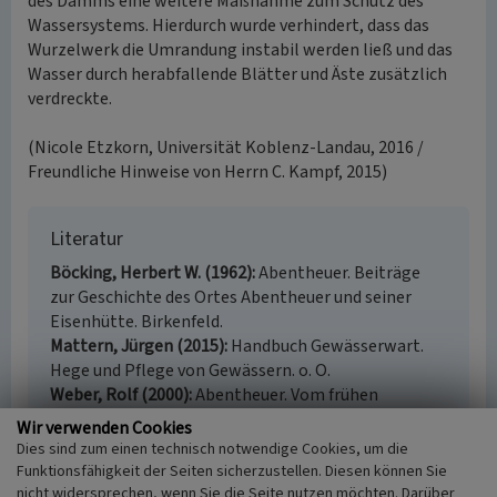
des Damms eine weitere Maßnahme zum Schutz des
Wassersystems. Hierdurch wurde verhindert, dass das
Wurzelwerk die Umrandung instabil werden ließ und das
Wasser durch herabfallende Blätter und Äste zusätzlich
verdreckte.
(Nicole Etzkorn, Universität Koblenz-Landau, 2016 /
Freundliche Hinweise von Herrn C. Kampf, 2015)
Literatur
Böcking, Herbert W. (1962)
Abentheuer. Beiträge
zur Geschichte des Ortes Abentheuer und seiner
Eisenhütte. Birkenfeld.
Mattern, Jürgen (2015)
Handbuch Gewässerwart.
Hege und Pflege von Gewässern. o. O.
Weber, Rolf (2000)
Abentheuer. Vom frühen
Industriestandort zur mondernen Wohngemeinde
Wir verwenden Cookies
1350-2000. Abentheuer.
Dies sind zum einen technisch notwendige Cookies, um die
Funktionsfähigkeit der Seiten sicherzustellen. Diesen können Sie
nicht widersprechen, wenn Sie die Seite nutzen möchten. Darüber