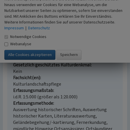
hinaus verwenden wir Cookies für eine Webanalyse, um die
Nutzbarkeit unserer Seiten zu optimieren, sofern Sie einverstanden
Weiherablauf des großen Weihers der
sind. Mit Anklicken des Buttons erklären Sie Ihr Einverständnis.
Eisenhütte in Abentheuer
Weitere Informationen finden Sie auf unserer Datenschutzseite.
Schlagwörter
Impressum
|
Datenschutz
Weiher
Wassergraben
Notwendige Cookies
Straße / Hausnummer
Webanalyse
Mühlenbergstrasse 3 a
Ort
55767 Abentheuer
Gesetzlich geschütztes Kulturdenkmal
Kein
Fachsicht(en)
Kulturlandschaftspflege
Erfassungsmaßstab
i.d.R. 1:5.000 (größer als 1:20.000)
Erfassungsmethode
Auswertung historischer Schriften, Auswertung
historischer Karten, Literaturauswertung,
Geländebegehung/-kartierung, Fernerkundung,
mündliche Hinweise Ortsansässiger, Ortskundiger