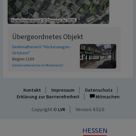
Übergeordnetes Objekt
Denkmalbereich "Hückeswagen -
Ortskern"
Beginn 1189
Denkmalbereiche im Rheinland I
Kontakt
Impressum
Datenschutz
Erklärung zur Barrierefreiheit
Mitmachen
Copyright ©
LVR
Version: 4.52.0