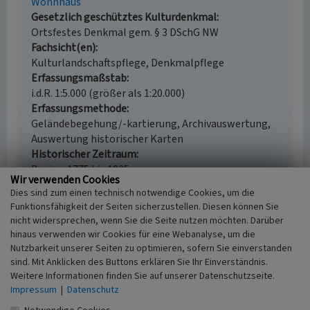
Wohnhaus
Gesetzlich geschütztes Kulturdenkmal
Ortsfestes Denkmal gem. § 3 DSchG NW
Fachsicht(en)
Kulturlandschaftspflege, Denkmalpflege
Erfassungsmaßstab
i.d.R. 1:5.000 (größer als 1:20.000)
Erfassungsmethode
Geländebegehung/-kartierung, Archivauswertung,
Auswertung historischer Karten
Historischer Zeitraum
Beginn 1775 bis 1825
Wir verwenden Cookies
Dies sind zum einen technisch notwendige Cookies, um die
Funktionsfähigkeit der Seiten sicherzustellen. Diesen können Sie
nicht widersprechen, wenn Sie die Seite nutzen möchten. Darüber
Empfohlene Zitierweise
hinaus verwenden wir Cookies für eine Webanalyse, um die
Nutzbarkeit unserer Seiten zu optimieren, sofern Sie einverstanden
Urheberrechtlicher Hinweis
sind. Mit Anklicken des Buttons erklären Sie Ihr Einverständnis.
Der hier präsentierte Inhalt ist urheberrechtlich
Weitere Informationen finden Sie auf unserer Datenschutzseite.
geschützt. Die angezeigten Medien unterliegen
Impressum
|
Datenschutz
möglicherweise zusätzlichen urheberrechtlichen