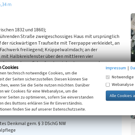
5,34 m
wischen 1832 und 1860);
ührenden Straße zweigeschossiges Haus mit ursprünglich
f der rückwärtigen Traufseite mit Teerpappe verkleidet, an
te Fachwerk freiliegend; Krüppelwalmdach; an der
 mit Halbkreisfenster über den mittleren vier
schoss mehrere Schaufenstereinbauten; erneuerter,
n Cookies
Impressum
|
Da
inen technisch notwendige Cookies, um die
Notwendige 
it der Seiten sicherzustellen. Diesen können Sie
 für Denkmalpflege im Rheinland, Überarbeitung des
Webanalyse
chen, wenn Sie die Seite nutzen möchten. Darüber
n wir Cookies für eine Webanalyse, um die
erer Seiten zu optimieren, sofern Sie einverstanden
ken des Buttons erklären Sie Ihr Einverständnis.
tionen finden Sie auf unserer Datenschutzseite.
stes Denkmal gem. § 3 DSchG NW
alpflege