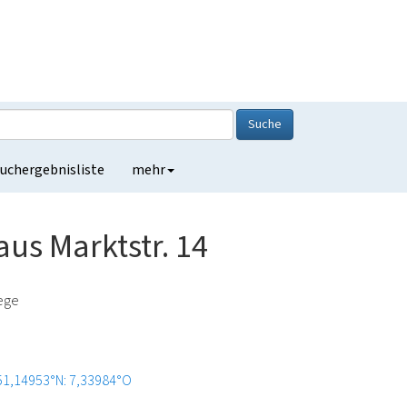
Suche
uchergebnisliste
mehr
us Marktstr. 14
lege
51,14953°N: 7,33984°O