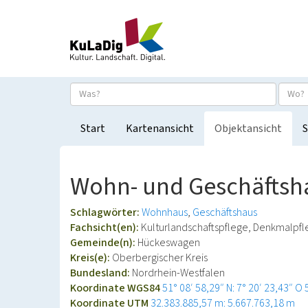
Start
Kartenansicht
Objektansicht
S
Wohn- und Geschäftsha
Schlagwörter:
Wohnhaus
Geschäftshaus
Fachsicht(en):
Kulturlandschaftspflege, Denkmalpf
Gemeinde(n):
Hückeswagen
Kreis(e):
Oberbergischer Kreis
Bundesland:
Nordrhein-Westfalen
Koordinate WGS84
51° 08′ 58,29″ N: 7° 20′ 23,43″ O
Koordinate UTM
32.383.885,57 m: 5.667.763,18 m