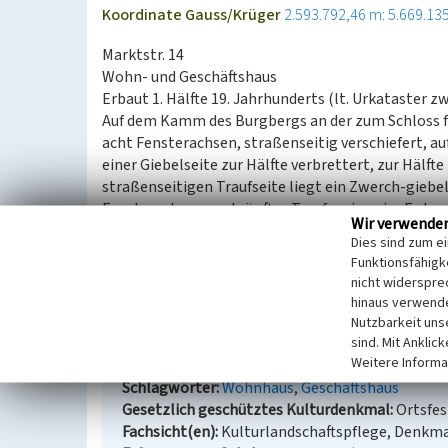
Koordinate Gauss/Krüger
2.593.792,46 m: 5.669.13
Marktstr. 14
Wohn- und Geschäftshaus
Erbaut 1. Hälfte 19. Jahrhunderts (lt. Urkataster z
Auf dem Kamm des Burgbergs an der zum Schloss f
acht Fensterachsen, straßenseitig verschiefert, au
einer Giebelseite zur Hälfte verbrettert, zur Hälf
straßenseitigen Traufseite liegt ein Zwerch-giebel
Fensterachsen; verkröpftes Traufgesims; im Erdge
Wir verwende
traufseitiger Einbau mit Gebälkstück.
Dies sind zum e
Funktionsfähigke
(Dimitrij Davydov und Denis Kretzschmar, LVR-Amt
nicht widerspre
Unterschutzstellungstextes vor Ort 2008)
hinaus verwende
Nutzbarkeit uns
sind. Mit Anklic
Wohn- und Geschäftshaus Marktstr. 14
Weitere Informa
Schlagwörter
Wohnhaus
Geschäftshaus
Gesetzlich geschütztes Kulturdenkmal
Ortsfe
Fachsicht(en)
Kulturlandschaftspflege, Denkm