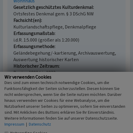
Wohnhaus
Gesetzlich geschütztes Kulturdenkmal
Ortsfestes Denkmal gem. § 3 DSchG NW
Fachsicht(en)
Kulturlandschaftspflege, Denkmalpflege
Erfassungsmaßstab
i.d.R. 1:5.000 (größer als 1:20.000)
Erfassungsmethode
Geländebegehung/-kartierung, Archivauswertung,
Auswertung historischer Karten
Historischer Zeitraum
Beginn 1800 bis 1832
Wir verwenden Cookies
Dies sind zum einen technisch notwendige Cookies, um die
Funktionsfähigkeit der Seiten sicherzustellen. Diesen können Sie
nicht widersprechen, wenn Sie die Seite nutzen möchten. Darüber
Empfohlene Zitierweise
hinaus verwenden wir Cookies für eine Webanalyse, um die
Nutzbarkeit unserer Seiten zu optimieren, sofern Sie einverstanden
Urheberrechtlicher Hinweis
sind. Mit Anklicken des Buttons erklären Sie Ihr Einverständnis.
Der hier präsentierte Inhalt ist urheberrechtlich
Weitere Informationen finden Sie auf unserer Datenschutzseite.
geschützt. Die angezeigten Medien unterliegen
Impressum
|
Datenschutz
möglicherweise zusätzlichen urheberrechtlichen