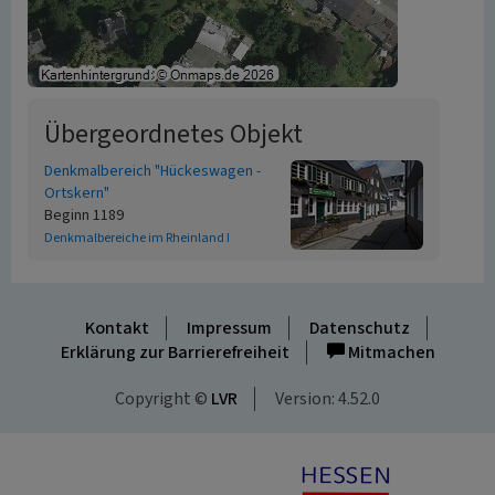
Übergeordnetes Objekt
Denkmalbereich "Hückeswagen -
Ortskern"
Beginn 1189
Denkmalbereiche im Rheinland I
Kontakt
Impressum
Datenschutz
Erklärung zur Barrierefreiheit
Mitmachen
Copyright ©
LVR
Version: 4.52.0