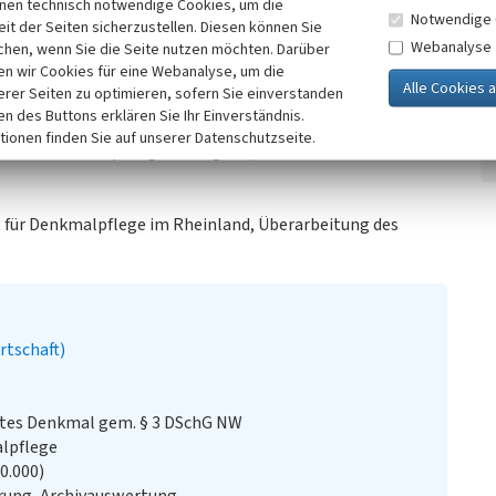
inen technisch notwendige Cookies, um die
Notwendige 
it der Seiten sicherzustellen. Diesen können Sie
ut Ende 16. Jahrhundert oder Anfang 17. Jahrhundert;
Webanalyse
chen, wenn Sie die Seite nutzen möchten. Darüber
eingepasst in die Topogaphie, zweigeschossiges,
n wir Cookies für eine Webanalyse, um die
kwerksbauweise mit schiefergedecktem Satteldach; im EG
erer Seiten zu optimieren, sofern Sie einverstanden
seite kragt zweifach über geschweiften Knaggen vor; ein
ken des Buttons erklären Sie Ihr Einverständnis.
geschrägter Rähm; zwei durch ein Balkenkreuz geteilte
tionen finden Sie auf unserer Datenschutzseite.
vermutlich ursprünglich verglast, am unteren Teil sind die
 für Denkmalpflege im Rheinland, Überarbeitung des
rtschaft)
stes Denkmal gem. § 3 DSchG NW
alpflege
20.000)