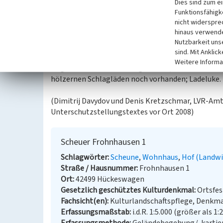
Dies sind zum e
Funktionsfähigke
Frohnhausen 1, Scheuer (ehem. Wohngebäude), erba
nicht widerspre
Hofstelle im Hang, leicht ausgebildetes Plateau, 
hinaus verwende
größtenteils verbrettertes Fachwerkhaus in Stoc
Nutzbarkeit uns
teilweise massiv; die freiliegende Fachwerkgiebel
sind. Mit Anklic
ehem. rundbogiger Eingang ist noch erkennbar; ab
Weitere Informa
originale Fenster im Obergeschoss, im oberen Teil 
hölzernen Schlagläden noch vorhanden; Ladeluke.
(Dimitrij Davydov und Denis Kretzschmar, LVR-Amt
Unterschutzstellungstextes vor Ort 2008)
Scheuer Frohnhausen 1
Schlagwörter
Scheune
Wohnhaus
Hof (Landwi
Straße / Hausnummer
Frohnhausen 1
Ort
42499 Hückeswagen
Gesetzlich geschütztes Kulturdenkmal
Ortsfe
Fachsicht(en)
Kulturlandschaftspflege, Denkm
Erfassungsmaßstab
i.d.R. 1:5.000 (größer als 1: