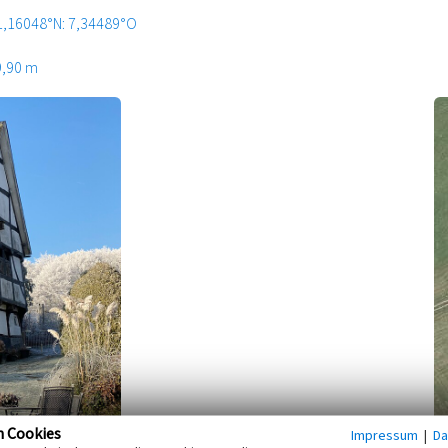
1,16048°N: 7,34489°O
9,90 m
n Cookies
Impressum
|
Da