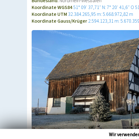
Bundesland:
Nordrhein-Westfalen
Koordinate WGS84
51° 09′ 37,71″ N: 7° 20′ 41,6″ O
5
Koordinate UTM
32.384.265,95 m: 5.668.972,82 m
Koordinate Gauss/Krüger
2.594.123,31 m: 5.670.35
Wir verwende