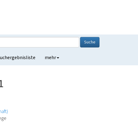
Suche
uchergebnisliste
mehr
1
haft)
lege