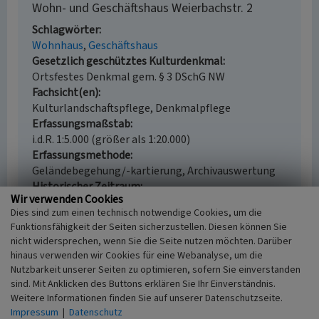
Wohn- und Geschäftshaus Weierbachstr. 2
Schlagwörter
Wohnhaus
Geschäftshaus
Gesetzlich geschütztes Kulturdenkmal
Ortsfestes Denkmal gem. § 3 DSchG NW
Fachsicht(en)
Kulturlandschaftspflege, Denkmalpflege
Erfassungsmaßstab
i.d.R. 1:5.000 (größer als 1:20.000)
Erfassungsmethode
Geländebegehung/-kartierung, Archivauswertung
Historischer Zeitraum
Wir verwenden Cookies
Beginn 1905
Dies sind zum einen technisch notwendige Cookies, um die
Funktionsfähigkeit der Seiten sicherzustellen. Diesen können Sie
nicht widersprechen, wenn Sie die Seite nutzen möchten. Darüber
hinaus verwenden wir Cookies für eine Webanalyse, um die
Empfohlene Zitierweise
Nutzbarkeit unserer Seiten zu optimieren, sofern Sie einverstanden
sind. Mit Anklicken des Buttons erklären Sie Ihr Einverständnis.
Urheberrechtlicher Hinweis
Weitere Informationen finden Sie auf unserer Datenschutzseite.
Der hier präsentierte Inhalt ist urheberrechtlich
Impressum
|
Datenschutz