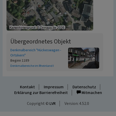
Übergeordnetes Objekt
Denkmalbereich "Hückeswagen -
Ortskern"
Beginn 1189
Denkmalbereiche im Rheinland I
Kontakt
Impressum
Datenschutz
Erklärung zur Barrierefreiheit
Mitmachen
Copyright ©
LVR
Version: 4.52.0