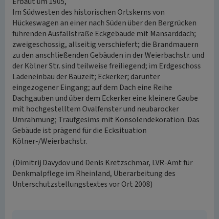
Erbaut um 1905,
Im Südwesten des historischen Ortskerns von
Hückeswagen an einer nach Süden über den Bergrücken
führenden Ausfallstraße Eckgebäude mit Mansarddach;
zweigeschossig, allseitig verschiefert; die Brandmauern
zu den anschließenden Gebäuden in der Weierbachstr. und
der Kölner Str. sind teilweise freiliegend; im Erdgeschoss
Ladeneinbau der Bauzeit; Eckerker; darunter
eingezogener Eingang; auf dem Dach eine Reihe
Dachgauben und über dem Eckerker eine kleinere Gaube
mit hochgestelltem Ovalfenster und neubarocker
Umrahmung; Traufgesims mit Konsolendekoration. Das
Gebäude ist prägend für die Ecksituation
Kölner-/Weierbachstr.
(Dimitrij Davydov und Denis Kretzschmar, LVR-Amt für
Denkmalpflege im Rheinland, Überarbeitung des
Unterschutzstellungstextes vor Ort 2008)