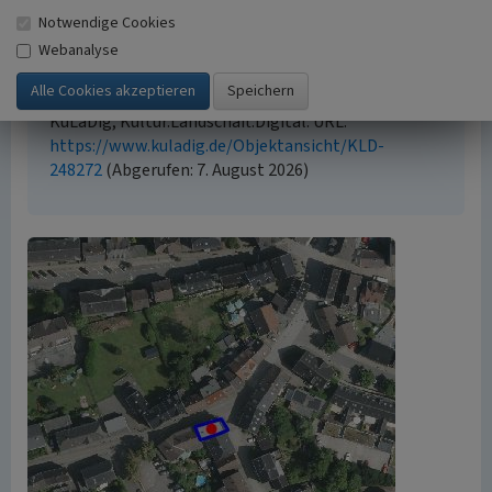
geschützt. Die angezeigten Medien unterliegen
Notwendige Cookies
möglicherweise zusätzlichen urheberrechtlichen
Bedingungen, die an diesen ausgewiesen sind.
Webanalyse
Empfohlene Zitierweise
„Wohn- und Geschäftshaus Weierbachstr. 2”. In:
KuLaDig, Kultur.Landschaft.Digital. URL:
https://www.kuladig.de/Objektansicht/KLD-
248272
(Abgerufen: 7. August 2026)