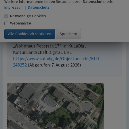
Weitere Informationen finden Sie auf unserer Datenschutzseite.
Impressum
|
Datenschutz
Urheberrechtlicher Hinweis
Der hier präsentierte Inhalt ist urheberrechtlich
Notwendige Cookies
geschützt. Die angezeigten Medien unterliegen
Webanalyse
möglicherweise zusätzlichen urheberrechtlichen
Bedingungen, die an diesen ausgewiesen sind.
Empfohlene Zitierweise
„Wohnhaus Peterstr. 17”. In: KuLaDig,
Kultur.Landschaft.Digital. URL:
https://www.kuladig.de/Objektansicht/KLD-
248252
(Abgerufen: 7. August 2026)