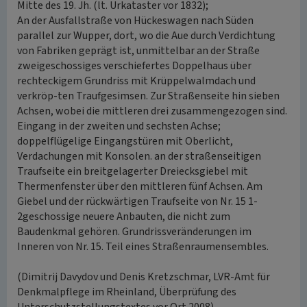
Mitte des 19. Jh. (lt. Urkataster vor 1832);
An der Ausfallstraße von Hückeswagen nach Süden
parallel zur Wupper, dort, wo die Aue durch Verdichtung
von Fabriken geprägt ist, unmittelbar an der Straße
zweigeschossiges verschiefertes Doppelhaus über
rechteckigem Grundriss mit Krüppelwalmdach und
verkröp-ten Traufgesimsen. Zur Straßenseite hin sieben
Achsen, wobei die mittleren drei zusammengezogen sind.
Eingang in der zweiten und sechsten Achse;
doppelflügelige Eingangstüren mit Oberlicht,
Verdachungen mit Konsolen. an der straßenseitigen
Traufseite ein breitgelagerter Dreiecksgiebel mit
Thermenfenster über den mittleren fünf Achsen. Am
Giebel und der rückwärtigen Traufseite von Nr. 15 1-
2geschossige neuere Anbauten, die nicht zum
Baudenkmal gehören. Grundrissveränderungen im
Inneren von Nr. 15. Teil eines Straßenraumensembles.
(Dimitrij Davydov und Denis Kretzschmar, LVR-Amt für
Denkmalpflege im Rheinland, Überprüfung des