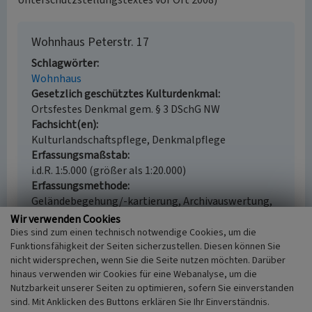
Unterschutzstellungstextes vor Ort 2008)
Wohnhaus Peterstr. 17
Schlagwörter
Wohnhaus
Gesetzlich geschütztes Kulturdenkmal
Ortsfestes Denkmal gem. § 3 DSchG NW
Fachsicht(en)
Kulturlandschaftspflege, Denkmalpflege
Erfassungsmaßstab
i.d.R. 1:5.000 (größer als 1:20.000)
Erfassungsmethode
Geländebegehung/-kartierung, Archivauswertung,
Auswertung historischer Karten
Wir verwenden Cookies
Historischer Zeitraum
Dies sind zum einen technisch notwendige Cookies, um die
Funktionsfähigkeit der Seiten sicherzustellen. Diesen können Sie
Beginn 1800 bis 1832
nicht widersprechen, wenn Sie die Seite nutzen möchten. Darüber
hinaus verwenden wir Cookies für eine Webanalyse, um die
Nutzbarkeit unserer Seiten zu optimieren, sofern Sie einverstanden
sind. Mit Anklicken des Buttons erklären Sie Ihr Einverständnis.
Empfohlene Zitierweise