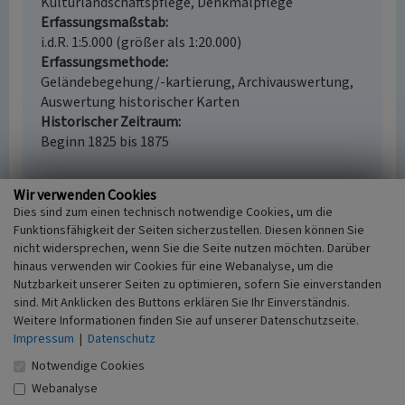
Kulturlandschaftspflege, Denkmalpflege
Erfassungsmaßstab
i.d.R. 1:5.000 (größer als 1:20.000)
Erfassungsmethode
Geländebegehung/-kartierung, Archivauswertung,
Auswertung historischer Karten
Historischer Zeitraum
Beginn 1825 bis 1875
Wir verwenden Cookies
Dies sind zum einen technisch notwendige Cookies, um die
Empfohlene Zitierweise
Funktionsfähigkeit der Seiten sicherzustellen. Diesen können Sie
nicht widersprechen, wenn Sie die Seite nutzen möchten. Darüber
Urheberrechtlicher Hinweis
hinaus verwenden wir Cookies für eine Webanalyse, um die
Der hier präsentierte Inhalt ist urheberrechtlich
Nutzbarkeit unserer Seiten zu optimieren, sofern Sie einverstanden
geschützt. Die angezeigten Medien unterliegen
sind. Mit Anklicken des Buttons erklären Sie Ihr Einverständnis.
möglicherweise zusätzlichen urheberrechtlichen
Weitere Informationen finden Sie auf unserer Datenschutzseite.
Bedingungen, die an diesen ausgewiesen sind.
Impressum
|
Datenschutz
Empfohlene Zitierweise
Notwendige Cookies
„Wohnhaus Marktstr. 47”. In: KuLaDig,
Webanalyse
Kultur.Landschaft.Digital. URL: