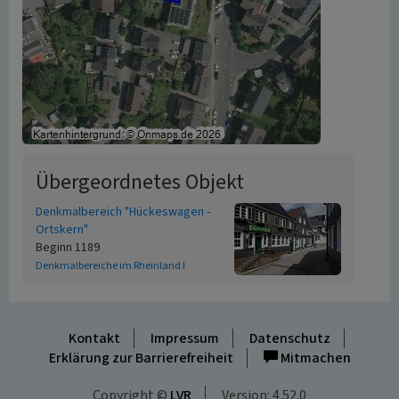
Übergeordnetes Objekt
Denkmalbereich "Hückeswagen -
Ortskern"
Beginn 1189
Denkmalbereiche im Rheinland I
Kontakt
Impressum
Datenschutz
Erklärung zur Barrierefreiheit
Mitmachen
Copyright ©
LVR
Version: 4.52.0