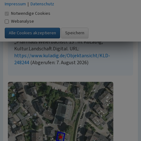
Urheberrechtlicher Hinweis
Impressum
|
Datenschutz
Der hier präsentierte Inhalt ist urheberrechtlich
Notwendige Cookies
geschützt. Die angezeigten Medien unterliegen
möglicherweise zusätzlichen urheberrechtlichen
Webanalyse
Bedingungen, die an diesen ausgewiesen sind.
Empfohlene Zitierweise
„Pfarrhaus Weierbachstr. 15”. In: KuLaDig,
Kultur.Landschaft.Digital. URL:
https://www.kuladig.de/Objektansicht/KLD-
248244
(Abgerufen: 7. August 2026)