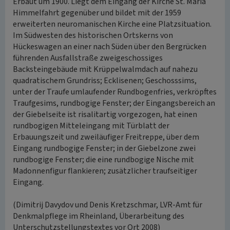
Erbaut um 1900. Liegt dem Eingang der Kirche St. Maria
Himmelfahrt gegenüber und bildet mit der 1959
erweiterten neuromanischen Kirche eine Platzsituation.
Im Südwesten des historischen Ortskerns von
Hückeswagen an einer nach Süden über den Bergrücken
führenden Ausfallstraße zweigeschossiges
Backsteingebäude mit Krüppelwalmdach auf nahezu
quadratischem Grundriss; Ecklisenen; Geschosssims,
unter der Traufe umlaufender Rundbogenfries, verkröpftes
Traufgesims, rundbogige Fenster; der Eingangsbereich an
der Giebelseite ist risalitartig vorgezogen, hat einen
rundbogigen Mitteleingang mit Türblatt der
Erbauungszeit und zweiläufiger Freitreppe, über dem
Eingang rundbogige Fenster; in der Giebelzone zwei
rundbogige Fenster; die eine rundbogige Nische mit
Madonnenfigur flankieren; zusätzlicher traufseitiger
Eingang.
(Dimitrij Davydov und Denis Kretzschmar, LVR-Amt für
Denkmalpflege im Rheinland, Überarbeitung des
Unterschutzstellungstextes vor Ort 2008)