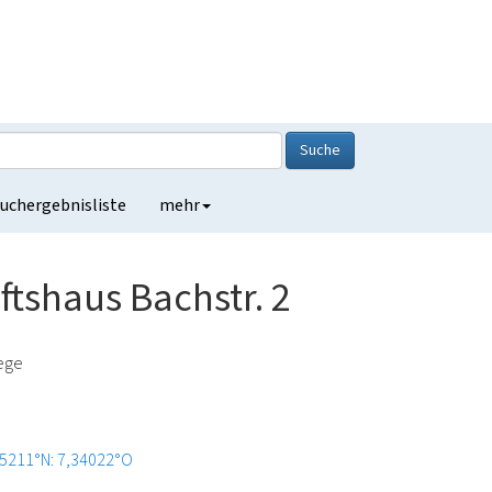
Suche
uchergebnisliste
mehr
tshaus Bachstr. 2
lege
5211°N: 7,34022°O