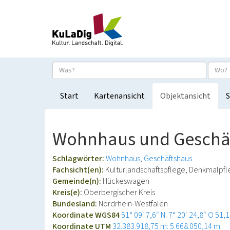
Start
Kartenansicht
Objektansicht
S
Wohnhaus und Geschäf
Schlagwörter:
Wohnhaus
Geschäftshaus
Fachsicht(en):
Kulturlandschaftspflege, Denkmalpf
Gemeinde(n):
Hückeswagen
Kreis(e):
Oberbergischer Kreis
Bundesland:
Nordrhein-Westfalen
Koordinate WGS84
51° 09′ 7,6″ N: 7° 20′ 24,8″ O
51,1
Koordinate UTM
32.383.918,75 m: 5.668.050,14 m