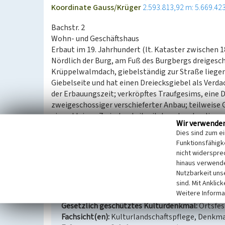
Koordinate Gauss/Krüger
2.593.813,92 m: 5.669.42
Bachstr. 2
Wohn- und Geschäftshaus
Erbaut im 19. Jahrhundert (lt. Kataster zwischen 1
Nördlich der Burg, am Fuß des Burgbergs dreigesc
Krüppelwalmdach, giebelständig zur Straße liegend
Giebelseite und hat einen Dreiecksgiebel als Verda
der Erbauungszeit; verkröpftes Traufgesims, eine 
zweigeschossiger verschieferter Anbau; teilweise 
einen kleinen Zwischenteil mit dem danebenliegen
Wir verwende
Dies sind zum e
(Dimitrij Davydov und Denis Kretzschmar, LVR-Amt
Funktionsfähigke
Unterschutzstellungstextes vor Ort 2008)
nicht widerspre
hinaus verwende
Nutzbarkeit uns
Wohnhaus und Geschäftshaus Bachstr. 2
sind. Mit Anklic
Weitere Informa
Schlagwörter
Wohnhaus
Geschäftshaus
Gesetzlich geschütztes Kulturdenkmal
Ortsfe
Fachsicht(en)
Kulturlandschaftspflege, Denkm