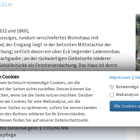
3,51 m
832 und 1860),
hossiges, rundum verschiefertes Wohnhaus mit
; der Eingang liegt in der betonten Mittelachse der
chung; seitlich davon ein über Eck liegender Ladeneinbau
Dachgaube ; an der rückwärtigen Giebelseite niederer
Gebälkstücke als Fensterverdachung. Das Haus ist durch
den Haus, Bachstr. 4, verbunden.
n Cookies
Impressum
|
Da
inen technisch notwendige Cookies, um die
 für Denkmalpflege im Rheinland, Überprüfung des
Notwendige 
it der Seiten sicherzustellen. Diesen können Sie
Webanalyse
chen, wenn Sie die Seite nutzen möchten. Darüber
n wir Cookies für eine Webanalyse, um die
erer Seiten zu optimieren, sofern Sie einverstanden
ken des Buttons erklären Sie Ihr Einverständnis.
tionen finden Sie auf unserer Datenschutzseite.
stes Denkmal gem. § 3 DSchG NW
alpflege