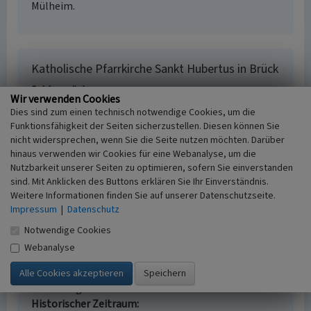
Mülheim.
Katholische Pfarrkirche Sankt Hubertus in Brück
Schlagwörter
Wir verwenden Cookies
Pfarrkirche
Saalkirche
Dies sind zum einen technisch notwendige Cookies, um die
Straße / Hausnummer
Funktionsfähigkeit der Seiten sicherzustellen. Diesen können Sie
Olpener Straße
nicht widersprechen, wenn Sie die Seite nutzen möchten. Darüber
Ort
hinaus verwenden wir Cookies für eine Webanalyse, um die
51109 Köln - Brück
Nutzbarkeit unserer Seiten zu optimieren, sofern Sie einverstanden
Fachsicht(en)
sind. Mit Anklicken des Buttons erklären Sie Ihr Einverständnis.
Weitere Informationen finden Sie auf unserer Datenschutzseite.
Kulturlandschaftspflege
Impressum
|
Datenschutz
Erfassungsmaßstab
i.d.R. 1:5.000 (größer als 1:20.000)
Notwendige Cookies
Erfassungsmethode
Webanalyse
Auswertung historischer Karten,
Literaturauswertung, Geländebegehung/-
kartierung
Historischer Zeitraum