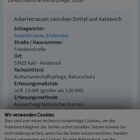
Landschaftliche Kulturpflege, 2016)
Ackerterrassen zwischen Dottel und Keldenich
Schlagwörter
Ackerterrasse
Stufenrain
Straße / Hausnummer
Frankenstraße
Ort
53925 Kall - Keldenich
Fachsicht(en)
Kulturlandschaftspflege, Naturschutz
Erfassungsmaßstab
i.d.R. 1:5.000 (größer als 1:20.000)
Erfassungsmethode
Auswertung historischer Karten,
Geländebegehung/-kartierung, Fernerkundung,
Wir verwenden Cookies
mündliche Hinweise Ortsansässiger, Ortskundiger
Dies sind zum einen technisch notwendige Cookies, um die
Funktionsfähigkeit der Seiten sicherzustellen. Diesen können Sie
nicht widersprechen, wenn Sie die Seite nutzen möchten. Darüber
hinaus verwenden wir Cookies für eine Webanalyse, um die