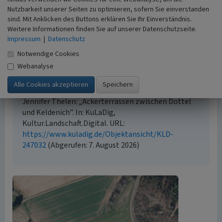
Empfohlene Zitierweise
Nutzbarkeit unserer Seiten zu optimieren, sofern Sie einverstanden
sind. Mit Anklicken des Buttons erklären Sie Ihr Einverständnis.
Urheberrechtlicher Hinweis
Weitere Informationen finden Sie auf unserer Datenschutzseite.
Der hier präsentierte Inhalt steht unter der freien
Impressum
|
Datenschutz
Lizenz CC BY-ND 4.0 (Namensnennung, keine
Notwendige Cookies
Bearbeitung). Die angezeigten Medien unterliegen
Webanalyse
möglicherweise zusätzlichen urheberrechtlichen
Bedingungen, die an diesen ausgewiesen sind.
Empfohlene Zitierweise
Jennifer Thelen: „Ackerterrassen zwischen Dottel
und Keldenich”. In: KuLaDig,
Kultur.Landschaft.Digital. URL:
https://www.kuladig.de/Objektansicht/KLD-
247032
(Abgerufen: 7. August 2026)