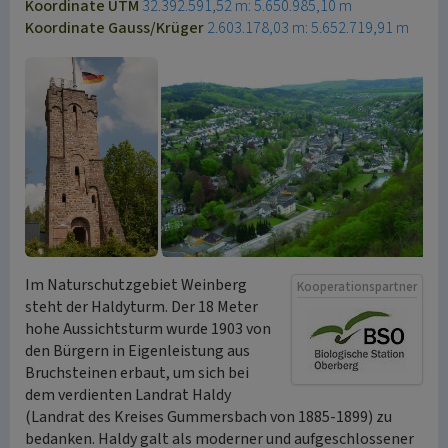
Koordinate UTM
32.392.591,52 m: 5.650.985,10 m
Koordinate Gauss/Krüger
2.603.178,03 m: 5.652.719,91 m
Im Naturschutzgebiet Weinberg
Kooperationspartner
steht der Haldyturm. Der 18 Meter
hohe Aussichtsturm wurde 1903 von
den Bürgern in Eigenleistung aus
Bruchsteinen erbaut, um sich bei
dem verdienten Landrat Haldy
(Landrat des Kreises Gummersbach von 1885-1899) zu
bedanken. Haldy galt als moderner und aufgeschlossener