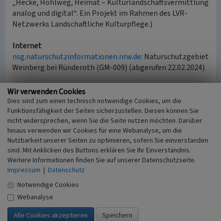
„Hecke, Hohlweg, Heimat – Kulturlandschaftsvermittlung
analog und digital“. Ein Projekt im Rahmen des LVR-
Netzwerks Landschaftliche Kulturpflege.)
Internet
nsg.naturschutzinformationen.nrw.de
: Naturschutzgebiet
Weinberg bei Ründeroth (GM-009) (abgerufen 22.02.2024)
Wir verwenden Cookies
Haldyturm im Naturschutzgebiet Weinberg
Dies sind zum einen technisch notwendige Cookies, um die
Funktionsfähigkeit der Seiten sicherzustellen. Diesen können Sie
Schlagwörter
nicht widersprechen, wenn Sie die Seite nutzen möchten. Darüber
Aussichtspunkt
Aussichtsturm
Naturschutzgebiet
hinaus verwenden wir Cookies für eine Webanalyse, um die
Ort
Nutzbarkeit unserer Seiten zu optimieren, sofern Sie einverstanden
Engelskrichen - Ründeroth
sind. Mit Anklicken des Buttons erklären Sie Ihr Einverständnis.
Fachsicht(en)
Weitere Informationen finden Sie auf unserer Datenschutzseite.
Kulturlandschaftspflege
Impressum
|
Datenschutz
Erfassungsmaßstab
Notwendige Cookies
i.d.R. 1:5.000 (größer als 1:20.000)
Webanalyse
Erfassungsmethode
Geländebegehung/-kartierung, mündliche Hinweise