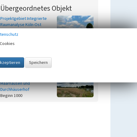
Übergeordnetes Objekt
Projektgebiet Integrierte
Raumanalyse Köln-Ost
Beginn 2013
tenschutz
Cookies
Untergeordnete Objekte
1
Landwirtschaftliche
historische Nutzfläche Gut
Maarhausen und
Durchhäuserhof
Beginn 1000