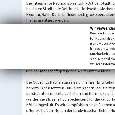
Die integrierte Raumanalyse Köln-Ost der Stadt Köl
heutigen Stadtteile Dellbrück, Hollweide, Merhei
Heumar/Rath. Darin befinden sich große persistent
hier präsentiert werden.
Wir verwende
Es handelt sich dabei um Nutzungsflächen, die sei
Dies sind zum e
Ackerbau und Grünland zur Verfügung standen. Dam
Funktionsfähigke
Struktur im Vordergrund. Diese Freiflächen wurden
nicht widerspre
Rahmenbedingungen bearbeitet. Grundsätzlich mu
hinaus verwende
Nutzbarkeit uns
Bewaldung freigehalten bleiben. Damit ist die Stru
sind. Mit Anklic
Standortentscheidung in der Vergangenheit bis heu
Weitere Informa
sind der historische Zeugniswert als Strukturpräg
und der landschaftsprägende Wert entscheidend.
Die Nutzungsflächen lassen sich in ihrer Entstehung
bereits in den letzten 100 Jahren stark reduzierte
persistenten mittelalterlichen und frühneuzeitlic
werden sie als sehr hoch bedeutend für die Kultur
Köln eingestuft. Es wird empfohlen diese Flächen a
offen zu halten. Neben der landwirtschaftlichen N