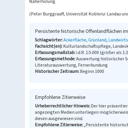
Naherholung.
(Peter Burggraaff, Universität Koblenz-Landau und
Persistente historische Offenlandflächen i
Schlagwörter
Ackerfläche
Grünland
Landwirts
Fachsicht(en)
Kulturlandschaftspflege, Landes
Erfassungsmaßstab
i.d.R. 1:5.000 (größer als 1:
Erfassungsmethode
Auswertung historischer S
Literaturauswertung, Fernerkundung
Historischer Zeitraum
Beginn 1000
Empfohlene Zitierweise
Urheberrechtlicher Hinweis
Der hier präsentier
angezeigten Medien unterliegen möglicherweis
diesen ausgewiesen sind.
Empfohlene Zitierweise
„Persistente historisc