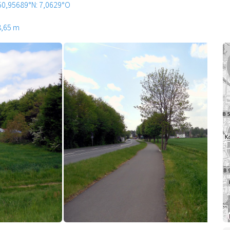
50,95689°N: 7,0629°O
8,65 m