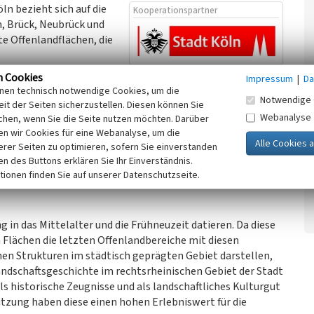
n bezieht sich auf die
Kooperationspartner
m, Brück, Neubrück und
e Offenlandflächen, die
n Cookies
Impressum
|
Da
t Jahrhunderten für
inen technisch notwendige Cookies, um die
Notwendige 
it steht die Betrachtung der kulturlandschaftlichen
it der Seiten sicherzustellen. Diesen können Sie
 je nach technischen Möglichkeiten und rechtlichen
Webanalyse
chen, wenn Sie die Seite nutzen möchten. Darüber
ssten diese Offenland-Flächen von Bebauung und
n wir Cookies für eine Webanalyse, um die
erer Seiten zu optimieren, sofern Sie einverstanden
ktur historisch raumprägend und wirkt sich als
ken des Buttons erklären Sie Ihr Einverständnis.
te noch aus. Der Begriff dafür ist Persistenz. Demzufolge
tionen finden Sie auf unserer Datenschutzseite.
ung, der funktionale Wert im agrarischen Wirtschaftsystem
 in das Mittelalter und die Frühneuzeit datieren. Da diese
n Flächen die letzten Offenlandbereiche mit diesen
hen Strukturen im städtisch geprägten Gebiet darstellen,
landschaftsgeschichte im rechtsrheinischen Gebiet der Stadt
ls historische Zeugnisse und als landschaftliches Kulturgut
utzung haben diese einen hohen Erlebniswert für die