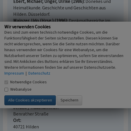
Ebert, Michael; Unger, Ulrike (1986)
Dönekes und
Heimatkunde. Geschichte und Geschichten aus
Hilden. Düsseldorf.
Mainzer, Udo (Hrsg.) (1996)
Denkmalbereiche im
Wir verwenden Cookies
Rheinland. (Arbeitshefte der rheinischen
Dies sind zum einen technisch notwendige Cookies, um die
Denkmalpflege 49.) S. 108-110, Köln.
Funktionsfähigkeit der Seiten sicherzustellen. Diesen können Sie
Müller, Gerd / Kreis Mettmann (Hrsg.)
nicht widersprechen, wenn Sie die Seite nutzen möchten. Darüber
(1991)
Geschichte der Stadt Hilden. In: Neuigkeiten
hinaus verwenden wir Cookies für eine Webanalyse, um die
aus alter Zeit. Der Kreis Mettmann und die
Nutzbarkeit unserer Seiten zu optimieren, sofern Sie einverstanden
Geschichte seiner 10 Städte, Meinerzhagen.
sind. Mit Anklicken des Buttons erklären Sie Ihr Einverständnis.
Weitere Informationen finden Sie auf unserer Datenschutzseite.
Impressum
|
Datenschutz
Notwendige Cookies
Denkmalbereich „Hilden - Benrather Straße“
Webanalyse
Schlagwörter
Stadterweiterung
Denkmalbereich
Stadtteil
Straße / Hausnummer
Benrather Straße
Ort
40721 Hilden