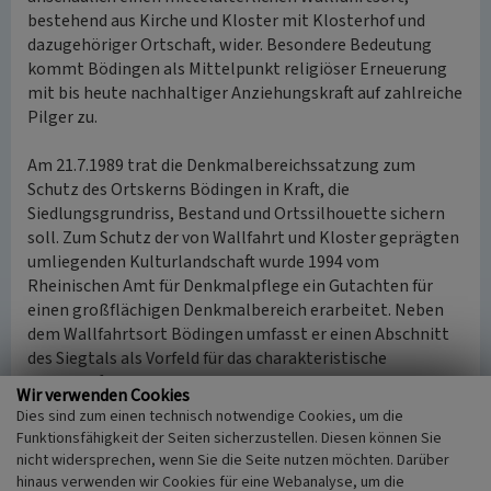
bestehend aus Kirche und Kloster mit Klosterhof und
dazugehöriger Ortschaft, wider. Besondere Bedeutung
kommt Bödingen als Mittelpunkt religiöser Erneuerung
mit bis heute nachhaltiger Anziehungskraft auf zahlreiche
Pilger zu.
Am 21.7.1989 trat die Denkmalbereichssatzung zum
Schutz des Ortskerns Bödingen in Kraft, die
Siedlungsgrundriss, Bestand und Ortssilhouette sichern
soll. Zum Schutz der von Wallfahrt und Kloster geprägten
umliegenden Kulturlandschaft wurde 1994 vom
Rheinischen Amt für Denkmalpflege ein Gutachten für
einen großflächigen Denkmalbereich erarbeitet. Neben
dem Wallfahrtsort Bödingen umfasst er einen Abschnitt
des Siegtals als Vorfeld für das charakteristische
Landschaftsbild sowie den gegenüberliegenden Berg mit
Wir verwenden Cookies
Burg und Stadt Blankenberg. Gleichzeitig werden weitere
Dies sind zum einen technisch notwendige Cookies, um die
kulturhistorische Anlagen und Nutzungen geschützt,
Funktionsfähigkeit der Seiten sicherzustellen. Diesen können Sie
darunter die Prozessionswege der Wallfahrer, die
nicht widersprechen, wenn Sie die Seite nutzen möchten. Darüber
sternförmig aus verschiedenen Richtungen nach
hinaus verwenden wir Cookies für eine Webanalyse, um die