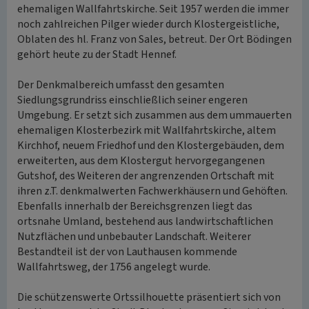
ehemaligen Wallfahrtskirche. Seit 1957 werden die immer
noch zahlreichen Pilger wieder durch Klostergeistliche,
Oblaten des hl. Franz von Sales, betreut. Der Ort Bödingen
gehört heute zu der Stadt Hennef.
Der Denkmalbereich umfasst den gesamten
Siedlungsgrundriss einschließlich seiner engeren
Umgebung. Er setzt sich zusammen aus dem ummauerten
ehemaligen Klosterbezirk mit Wallfahrtskirche, altem
Kirchhof, neuem Friedhof und den Klostergebäuden, dem
erweiterten, aus dem Klostergut hervorgegangenen
Gutshof, des Weiteren der angrenzenden Ortschaft mit
ihren z.T. denkmalwerten Fachwerkhäusern und Gehöften.
Ebenfalls innerhalb der Bereichsgrenzen liegt das
ortsnahe Umland, bestehend aus landwirtschaftlichen
Nutzflächen und unbebauter Landschaft. Weiterer
Bestandteil ist der von Lauthausen kommende
Wallfahrtsweg, der 1756 angelegt wurde.
Die schützenswerte Ortssilhouette präsentiert sich von