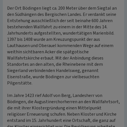
Der Ort Bödingen liegt ca. 200 Meter über dem Siegtal an
den Südhängen des Bergischen Landes. Er verdankt seine
Entstehung ausschließlich der seit beinahe 600 Jahren
bestehenden Wallfahrt zu einem in der Mitte des 14.
Jahrhunderts aufgestellten, wundertätigen Marienbild.
1397 bis 1408 wurde am Kreuzungspunkt der aus
Lauthausen und Oberauel kommenden Wege auf einem
weithin sichtbaren Acker die spätgotische
Wallfahrtskirche erbaut. Mit der Anbindung dieses
Standortes an den alten, die Rheinebene mit dem
Siegerland verbindenden Handelsweg, genannt
Eisenstraße, wurde Bödingen zur vielbesuchten
Pilgerstätte.
Im Jahre 1423 rief Adolf von Berg, Landesherr von
Bödingen, die Augustinerchorherren an den Wallfahrtsort,
die mit ihrer Klostergründung einen Mittelpunkt
religiöser Erneuerung schufen. Neben Kloster und Kirche
entstand im 15. Jahrhundert eine Ortschaft, die ganz auf
das Kloster eingerichtet war. Die Bevölkerung arbeitete