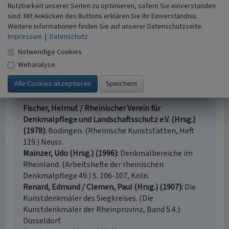
Bödingen hinaufführen sowie die zahlreichen
Nutzbarkeit unserer Seiten zu optimieren, sofern Sie einverstanden
sind. Mit Anklicken des Buttons erklären Sie Ihr Einverständnis.
Weinbaurelikte als Zeugen einer besonderen
Weitere Informationen finden Sie auf unserer Datenschutzseite.
Bodennutzung.
Impressum
|
Datenschutz
(Karin Herzfeld, Rheinisches Amt für Denkmalpflege, LVR,
Notwendige Cookies
aus: Mainzer (Hrsg.) 1996)
Webanalyse
Literatur
Fischer, Helmut / Rheinischer Verein für
Denkmalpflege und Landschaftsschutz e.V. (Hrsg.)
(1978)
Bödingen. (Rheinische Kunststätten, Heft
119.) Neuss.
Mainzer, Udo (Hrsg.) (1996)
Denkmalbereiche im
Rheinland. (Arbeitshefte der rheinischen
Denkmalpflege 49.) S. 106-107, Köln.
Renard, Edmund / Clemen, Paul (Hrsg.) (1907)
Die
Kunstdenkmäler des Siegkreises. (Die
Kunstdenkmäler der Rheinprovinz, Band 5.4.)
Düsseldorf.