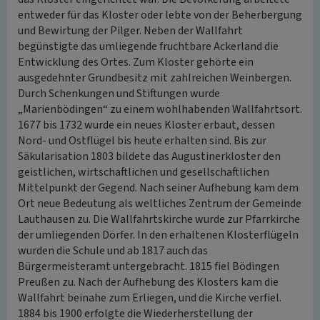
entweder für das Kloster oder lebte von der Beherbergung
und Bewirtung der Pilger. Neben der Wallfahrt
begünstigte das umliegende fruchtbare Ackerland die
Entwicklung des Ortes. Zum Kloster gehörte ein
ausgedehnter Grundbesitz mit zahlreichen Weinbergen.
Durch Schenkungen und Stiftungen wurde
„Marienbödingen“ zu einem wohlhabenden Wallfahrtsort.
1677 bis 1732 wurde ein neues Kloster erbaut, dessen
Nord- und Ostflügel bis heute erhalten sind. Bis zur
Säkularisation 1803 bildete das Augustinerkloster den
geistlichen, wirtschaftlichen und gesellschaftlichen
Mittelpunkt der Gegend. Nach seiner Aufhebung kam dem
Ort neue Bedeutung als weltliches Zentrum der Gemeinde
Lauthausen zu. Die Wallfahrtskirche wurde zur Pfarrkirche
der umliegenden Dörfer. In den erhaltenen Klosterflügeln
wurden die Schule und ab 1817 auch das
Bürgermeisteramt untergebracht. 1815 fiel Bödingen
Preußen zu. Nach der Aufhebung des Klosters kam die
Wallfahrt beinahe zum Erliegen, und die Kirche verfiel.
1884 bis 1900 erfolgte die Wiederherstellung der