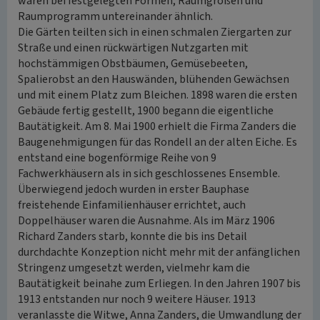
waren bei festgelegten Formen, Raumgrößen und
Raumprogramm untereinander ähnlich.
Die Gärten teilten sich in einen schmalen Ziergarten zur
Straße und einen rückwärtigen Nutzgarten mit
hochstämmigen Obstbäumen, Gemüsebeeten,
Spalierobst an den Hauswänden, blühenden Gewächsen
und mit einem Platz zum Bleichen. 1898 waren die ersten
Gebäude fertig gestellt, 1900 begann die eigentliche
Bautätigkeit. Am 8. Mai 1900 erhielt die Firma Zanders die
Baugenehmigungen für das Rondell an der alten Eiche. Es
entstand eine bogenförmige Reihe von 9
Fachwerkhäusern als in sich geschlossenes Ensemble.
Überwiegend jedoch wurden in erster Bauphase
freistehende Einfamilienhäuser errichtet, auch
Doppelhäuser waren die Ausnahme. Als im März 1906
Richard Zanders starb, konnte die bis ins Detail
durchdachte Konzeption nicht mehr mit der anfänglichen
Stringenz umgesetzt werden, vielmehr kam die
Bautätigkeit beinahe zum Erliegen. In den Jahren 1907 bis
1913 entstanden nur noch 9 weitere Häuser. 1913
veranlasste die Witwe, Anna Zanders, die Umwandlung der