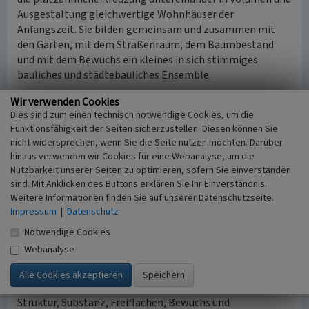
Ausgestaltung gleichwertige Wohnhäuser der
Anfangszeit. Sie bilden gemeinsam und zusammen mit
den Gärten, mit dem Straßenraum, dem Baumbestand
und mit dem Bewuchs ein kleines in sich stimmiges
bauliches und städtebauliches Ensemble.
Wir verwenden Cookies
Auf annähernd gleich geschnittenen rechteckigen
Dies sind zum einen technisch notwendige Cookies, um die
Grundstücken stehen in offener Bauweise
Funktionsfähigkeit der Seiten sicherzustellen. Diesen können Sie
zweigeschossige, wechselnd giebel- und traufständige
nicht widersprechen, wenn Sie die Seite nutzen möchten. Darüber
Putz- und Fachwerkbauten, zur Straße mit schmalen
hinaus verwenden wir Cookies für eine Webanalyse, um die
Vorgärten, rückwärtig mit großzügigeren Gartenanlagen.
Nutzbarkeit unserer Seiten zu optimieren, sofern Sie einverstanden
Dieses bauliche Ensemble erfüllt die Kriterien zur
sind. Mit Anklicken des Buttons erklären Sie Ihr Einverständnis.
Ausweisung eines Denkmalbereiches mit
Weitere Informationen finden Sie auf unserer Datenschutzseite.
ortsgeschichtlicher, sozialgeschichtlicher
Impressum
|
Datenschutz
architektonischer und architekturgeschichtlicher,
Notwendige Cookies
stadtbaugeschichtliche und städtebaulicher Bedeutung.
Webanalyse
Die inhaltlichen Schwerpunkte des Denkmalbereiches
sind: die Erhaltung der städtebaulichen Qualität aus
Struktur, Substanz, Freiflächen, Bewuchs und