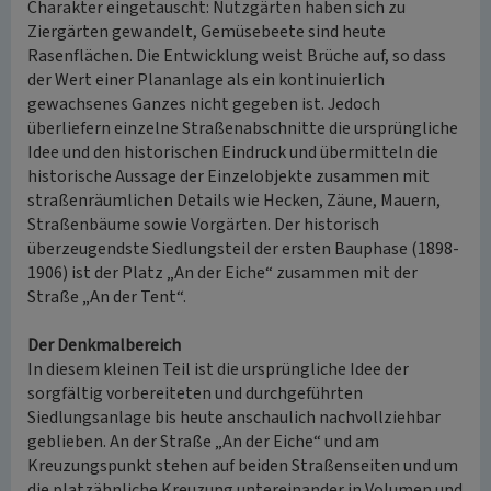
Charakter eingetauscht: Nutzgärten haben sich zu
Ziergärten gewandelt, Gemüsebeete sind heute
Rasenflächen. Die Entwicklung weist Brüche auf, so dass
der Wert einer Plananlage als ein kontinuierlich
gewachsenes Ganzes nicht gegeben ist. Jedoch
überliefern einzelne Straßenabschnitte die ursprüngliche
Idee und den historischen Eindruck und übermitteln die
historische Aussage der Einzelobjekte zusammen mit
straßenräumlichen Details wie Hecken, Zäune, Mauern,
Straßenbäume sowie Vorgärten. Der historisch
überzeugendste Siedlungsteil der ersten Bauphase (1898-
1906) ist der Platz „An der Eiche“ zusammen mit der
Straße „An der Tent“.
Der Denkmalbereich
In diesem kleinen Teil ist die ursprüngliche Idee der
sorgfältig vorbereiteten und durchgeführten
Siedlungsanlage bis heute anschaulich nachvollziehbar
geblieben. An der Straße „An der Eiche“ und am
Kreuzungspunkt stehen auf beiden Straßenseiten und um
die platzähnliche Kreuzung untereinander in Volumen und