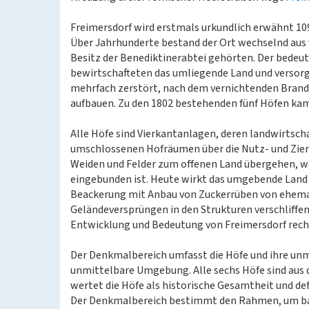
Freimersdorf wird erstmals urkundlich erwähnt 10
Über Jahrhunderte bestand der Ort wechselnd aus v
Besitz der Benediktinerabtei gehörten. Der bedeute
bewirtschafteten das umliegende Land und versorgt
mehrfach zerstört, nach dem vernichtenden Brand 
aufbauen. Zu den 1802 bestehenden fünf Höfen kam
Alle Höfe sind Vierkantanlagen, deren landwirtsch
umschlossenen Hofräumen über die Nutz- und Zier
Weiden und Felder zum offenen Land übergehen, wo
eingebunden ist. Heute wirkt das umgebende Land 
Beackerung mit Anbau von Zuckerrüben von ehemal
Geländeversprüngen in den Strukturen verschliffen
Entwicklung und Bedeutung von Freimersdorf recht
Der Denkmalbereich umfasst die Höfe und ihre unm
unmittelbare Umgebung. Alle sechs Höfe sind aus
wertet die Höfe als historische Gesamtheit und de
Der Denkmalbereich bestimmt den Rahmen, um bau