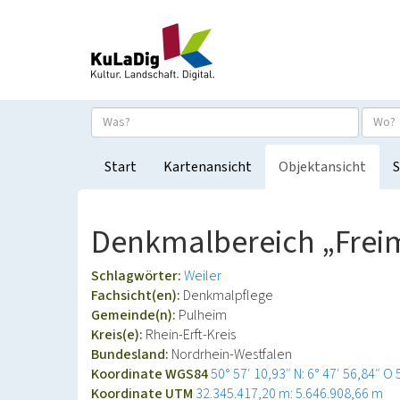
Start
Kartenansicht
Objektansicht
S
Denkmalbereich „Frei
Schlagwörter:
Weiler
Fachsicht(en):
Denkmalpflege
Gemeinde(n):
Pulheim
Kreis(e):
Rhein-Erft-Kreis
Bundesland:
Nordrhein-Westfalen
Koordinate WGS84
50° 57′ 10,93″ N: 6° 47′ 56,84″ O
Koordinate UTM
32.345.417,20 m: 5.646.908,66 m