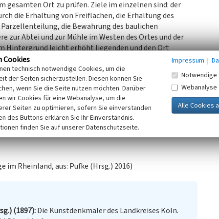
m gesamten Ort zu prüfen. Ziele im einzelnen sind: der
rch die Erhaltung von Freiflächen, die Erhaltung des
 Parzellenteilung, die Bewahrung des baulichen
re zur Abtei und zur Mühle im Westen des Ortes und der
m Hintergrund leicht erhöht liegenden und den Ort
andteile des Außenraumes sind umgrenzende Mauern, die
n Cookies
Impressum
|
Da
inen technisch notwendige Cookies, um die
mreihen und erhaltene markante Einzelbäume am Ortsrand.
Notwendige 
it der Seiten sicherzustellen. Diesen können Sie
Webanalyse
chen, wenn Sie die Seite nutzen möchten. Darüber
iler, mit der wirtschaftlichen Versorgung des Klosters in
n wir Cookies für eine Webanalyse, um die
ung, unterstützt und durch die Dichte der in der Substanz
erer Seiten zu optimieren, sofern Sie einverstanden
rsdorf eine hohe historische Bedeutung zugesprochen, die
ken des Buttons erklären Sie Ihr Einverständnis.
erschlägt.
tionen finden Sie auf unserer Datenschutzseite.
 im Rheinland, aus: Pufke (Hrsg.) 2016)
sg.) (1897)
Die Kunstdenkmäler des Landkreises Köln.