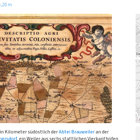
6,20 m
in Kilometer südöstlich der
Abtei Brauweiler
an der
mersdorf
, ein Weiler aus sechs stattlichen Vierkanthöfen.