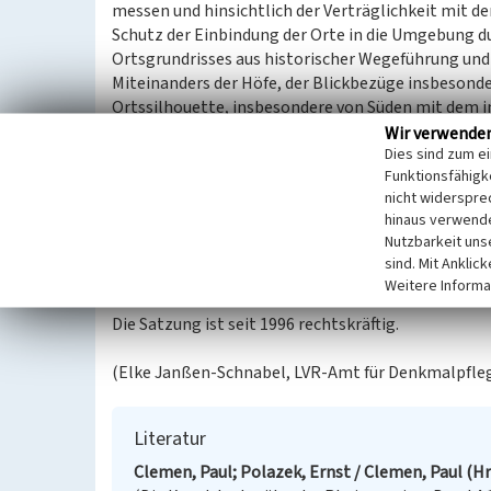
messen und hinsichtlich der Verträglichkeit mit de
Schutz der Einbindung der Orte in die Umgebung du
Ortsgrundrisses aus historischer Wegeführung und
Miteinanders der Höfe, der Blickbezüge insbesonde
Ortssilhouette, insbesondere von Süden mit dem i
bekrönenden Kirchenbau der Abtei. Prägende Best
Wir verwende
Dies sind zum e
die Gärten einfriedenden Hecken, Hofbäume, Bau
Funktionsfähigke
nicht widerspre
Mit der Zugehörigkeit zur Benediktinerabtei Brauwe
hinaus verwende
Sichtweite und in unmittelbarer räumlicher Zuordn
Nutzbarkeit uns
qualitätvollen Hofanlagen wird dem Weiler Freime
sind. Mit Anklic
sich in der räumlich klar definierbaren Einheit nied
Weitere Informa
Die Satzung ist seit 1996 rechtskräftig.
(Elke Janßen-Schnabel, LVR-Amt für Denkmalpflege
Literatur
Clemen, Paul; Polazek, Ernst / Clemen, Paul (Hr