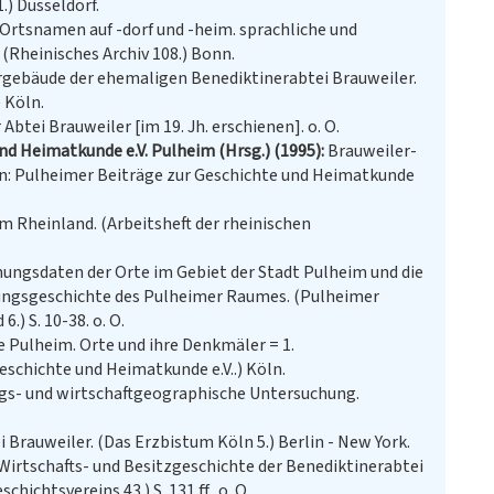
) Düsseldorf.
 Ortsnamen auf -dorf und -heim. sprachliche und
Rheinisches Archiv 108.) Bonn.
rgebäude der ehemaligen Benediktinerabtei Brauweiler.
 Köln.
Abtei Brauweiler [im 19. Jh. erschienen]. o. O.
nd Heimatkunde e.V. Pulheim (Hrsg.) (1995)
Brauweiler-
In: Pulheimer Beiträge zur Geschichte und Heimatkunde
 Rheinland. (Arbeitsheft der rheinischen
ungsdaten der Orte im Gebiet der Stadt Pulheim und die
dlungsgeschichte des Pulheimer Raumes. (Pulheimer
) S. 10-38. o. O.
 Pulheim. Orte und ihre Denkmäler = 1.
eschichte und Heimatkunde e.V..) Köln.
ngs- und wirtschaftgeographische Untersuchung.
 Brauweiler. (Das Erzbistum Köln 5.) Berlin - New York.
irtschafts- und Besitzgeschichte der Benediktinerabtei
ichtsvereins 43.) S. 131 ff.. o. O.