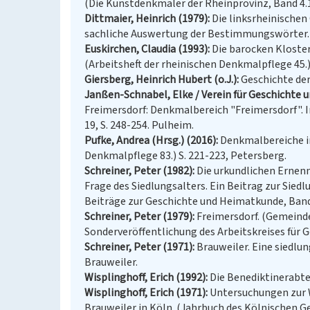
(Die Kunstdenkmäler der Rheinprovinz, Band 4.1.
Dittmaier, Heinrich (1979)
Die linksrheinischen
sachliche Auswertung der Bestimmungswörter. (
Euskirchen, Claudia (1993)
Die barocken Kloste
(Arbeitsheft der rheinischen Denkmalpflege 45.)
Giersberg, Heinrich Hubert (o.J.)
Geschichte der 
Janßen-Schnabel, Elke / Verein für Geschichte u
Freimersdorf: Denkmalbereich "Freimersdorf". 
19, S. 248-254. Pulheim.
Pufke, Andrea (Hrsg.) (2016)
Denkmalbereiche im
Denkmalpflege 83.) S. 221-223, Petersberg.
Schreiner, Peter (1982)
Die urkundlichen Ernenn
Frage des Siedlungsalters. Ein Beitrag zur Sie
Beiträge zur Geschichte und Heimatkunde, Band 6.
Schreiner, Peter (1979)
Freimersdorf. (Gemeinde
Sonderveröffentlichung des Arbeitskreises für G
Schreiner, Peter (1971)
Brauweiler. Eine siedlu
Brauweiler.
Wisplinghoff, Erich (1992)
Die Benediktinerabtei
Wisplinghoff, Erich (1971)
Untersuchungen zur W
Brauweiler in Köln. (Jahrbuch des Kölnischen Gesch