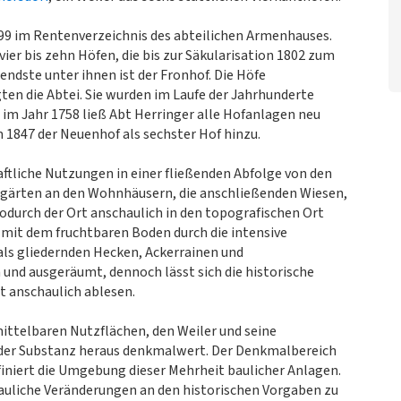
99 im Rentenverzeichnis des abteilichen Armenhauses.
ier bis zehn Höfen, die bis zur Säkularisation 1802 zum
ndste unter ihnen ist der Fronhof. Die Höfe
en die Abtei. Sie wurden im Laufe der Jahrhunderte
im Jahr 1758 ließ Abt Herringer alle Hofanlagen neu
 1847 der Neuenhof als sechster Hof hinzu.
aftliche Nutzungen in einer fließenden Abfolge von den
gärten an den Wohnhäusern, die anschließenden Wiesen,
durch der Ort anschaulich in den topografischen Ort
mit dem fruchtbaren Boden durch die intensive
s gliedernden Hecken, Ackerrainen und
 und ausgeräumt, dennoch lässt sich die historische
 anschaulich ablesen.
ittelbaren Nutzflächen, den Weiler und seine
 der Substanz heraus denkmalwert. Der Denkmalbereich
finiert die Umgebung dieser Mehrheit baulicher Anlagen.
liche Veränderungen an den historischen Vorgaben zu