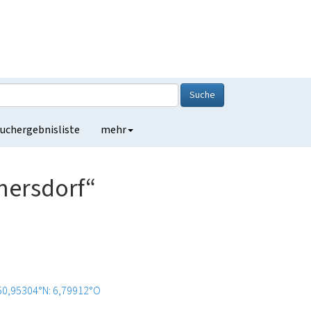
Suche
uchergebnisliste
mehr
mersdorf“
50,95304°N: 6,79912°O