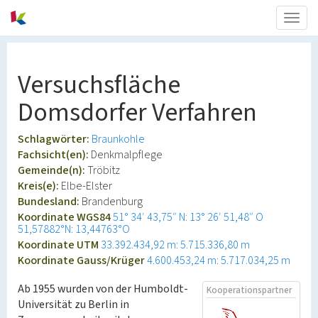
Togg
navig
Versuchsfläche
Domsdorfer Verfahren
Schlagwörter:
Braunkohle
Fachsicht(en):
Denkmalpflege
Gemeinde(n):
Tröbitz
Kreis(e):
Elbe-Elster
Bundesland:
Brandenburg
Koordinate WGS84
51° 34′ 43,75″ N: 13° 26′ 51,48″ O
51,57882°N: 13,44763°O
Koordinate UTM
33.392.434,92 m: 5.715.336,80 m
Koordinate Gauss/Krüger
4.600.453,24 m: 5.717.034,25 m
Ab 1955 wurden von der Humboldt-
Kooperationspartner
Universität zu Berlin in