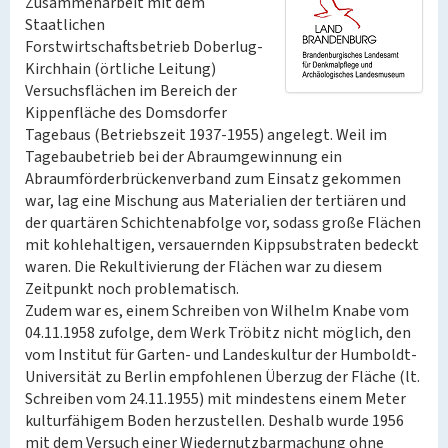
Zusammenarbeit mit dem
Staatlichen
Forstwirtschaftsbetrieb Doberlug-
Kirchhain (örtliche Leitung)
Versuchsflächen im Bereich der
Kippenfläche des Domsdorfer
Tagebaus (Betriebszeit 1937-1955) angelegt. Weil im
Tagebaubetrieb bei der Abraumgewinnung ein
Abraumförderbrückenverband zum Einsatz gekommen
war, lag eine Mischung aus Materialien der tertiären und
der quartären Schichtenabfolge vor, sodass große Flächen
mit kohlehaltigen, versauernden Kippsubstraten bedeckt
waren. Die Rekultivierung der Flächen war zu diesem
Zeitpunkt noch problematisch.
Zudem war es, einem Schreiben von Wilhelm Knabe vom
04.11.1958 zufolge, dem Werk Tröbitz nicht möglich, den
vom Institut für Garten- und Landeskultur der Humboldt-
Universität zu Berlin empfohlenen Überzug der Fläche (lt.
Schreiben vom 24.11.1955) mit mindestens einem Meter
kulturfähigem Boden herzustellen. Deshalb wurde 1956
mit dem Versuch einer Wiedernutzbarmachung ohne