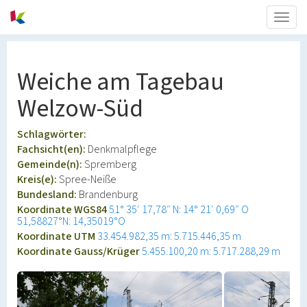
Togg
navig
Weiche am Tagebau
Welzow-Süd
Schlagwörter:
Fachsicht(en):
Denkmalpflege
Gemeinde(n):
Spremberg
Kreis(e):
Spree-Neiße
Bundesland:
Brandenburg
Koordinate WGS84
51° 35′ 17,78″ N: 14° 21′ 0,69″ O
51,58827°N: 14,35019°O
Koordinate UTM
33.454.982,35 m: 5.715.446,35 m
Koordinate Gauss/Krüger
5.455.100,20 m: 5.717.288,29 m