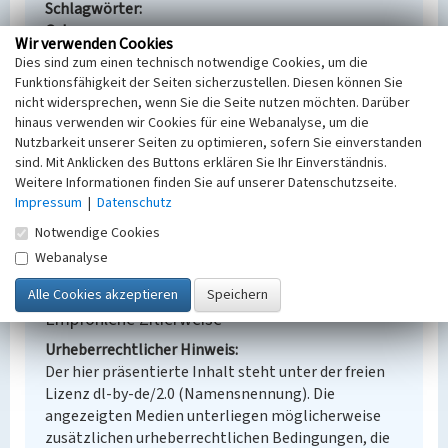
Schlagwörter
Ort
Wir verwenden Cookies
Cantdorf
Dies sind zum einen technisch notwendige Cookies, um die
Alternativer Ortsname
Funktionsfähigkeit der Seiten sicherzustellen. Diesen können Sie
Konopotna
nicht widersprechen, wenn Sie die Seite nutzen möchten. Darüber
Fachsicht(en)
hinaus verwenden wir Cookies für eine Webanalyse, um die
Denkmalpflege
Nutzbarkeit unserer Seiten zu optimieren, sofern Sie einverstanden
Erfassungsmaßstab
sind. Mit Anklicken des Buttons erklären Sie Ihr Einverständnis.
Weitere Informationen finden Sie auf unserer Datenschutzseite.
Keine Angabe
Impressum
|
Datenschutz
Erfassungsmethode
Übernahme aus externer Fachdatenbank
Notwendige Cookies
Webanalyse
Empfohlene Zitierweise
Urheberrechtlicher Hinweis
Der hier präsentierte Inhalt steht unter der freien
Lizenz dl-by-de/2.0 (Namensnennung). Die
angezeigten Medien unterliegen möglicherweise
zusätzlichen urheberrechtlichen Bedingungen, die