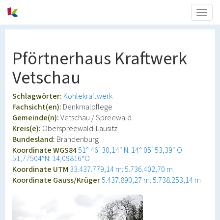
Togg
navig
Pförtnerhaus Kraftwerk
Vetschau
Schlagwörter:
Kohlekraftwerk
Fachsicht(en):
Denkmalpflege
Gemeinde(n):
Vetschau / Spreewald
Kreis(e):
Oberspreewald-Lausitz
Bundesland:
Brandenburg
Koordinate WGS84
51° 46′ 30,14″ N: 14° 05′ 53,39″ O
51,77504°N: 14,09816°O
Koordinate UTM
33.437.779,14 m: 5.736.402,70 m
Koordinate Gauss/Krüger
5.437.890,27 m: 5.738.253,14 m