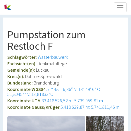
Togg
navig
Pumpstation zum
Restloch F
Schlagwörter:
Wasserbauwerk
Fachsicht(en):
Denkmalpflege
Gemeinde(n):
Luckau
Kreis(e):
Dahme-Spreewald
Bundesland:
Brandenburg
Koordinate WGS84
51° 48′ 16,36″ N: 13° 49′ 6″ O
51,80454°N: 13,81833°O
Koordinate UTM
33.418.526,52 m: 5.739.959,81 m
Koordinate Gauss/Krüger
5.418.629,87 m: 5.741.811,46 m