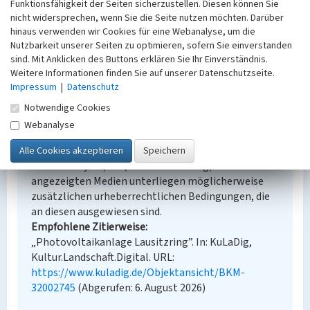
Funktionsfähigkeit der Seiten sicherzustellen. Diesen können Sie
Erfassungsmaßstab
nicht widersprechen, wenn Sie die Seite nutzen möchten. Darüber
Keine Angabe
hinaus verwenden wir Cookies für eine Webanalyse, um die
Erfassungsmethode
Nutzbarkeit unserer Seiten zu optimieren, sofern Sie einverstanden
Übernahme aus externer Fachdatenbank
sind. Mit Anklicken des Buttons erklären Sie Ihr Einverständnis.
Weitere Informationen finden Sie auf unserer Datenschutzseite.
Impressum
|
Datenschutz
Notwendige Cookies
Empfohlene Zitierweise
Webanalyse
Urheberrechtlicher Hinweis
Der hier präsentierte Inhalt steht unter der freien
Lizenz dl-by-de/2.0 (Namensnennung). Die
angezeigten Medien unterliegen möglicherweise
zusätzlichen urheberrechtlichen Bedingungen, die
an diesen ausgewiesen sind.
Empfohlene Zitierweise
„Photovoltaikanlage Lausitzring”. In: KuLaDig,
Kultur.Landschaft.Digital. URL:
https://www.kuladig.de/Objektansicht/BKM-
32002745
(Abgerufen: 6. August 2026)