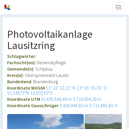
Togg
navig
Photovoltaikanlage
Lausitzring
Schlagwörter:
Fachsicht(en):
Denkmalpflege
Gemeinde(n):
Schipkau
Kreis(e):
Oberspreewald-Lausitz
Bundesland:
Brandenburg
Koordinate WGS84
51° 32′ 12,22″ N: 13° 55′ 55,76″ O
51,53673°N: 13,93215°O
Koordinate UTM
33.425.938,49 m: 5.710.054,20 m
Koordinate Gauss/Krüger
5.426.044,92 m: 5.711.893,81 m