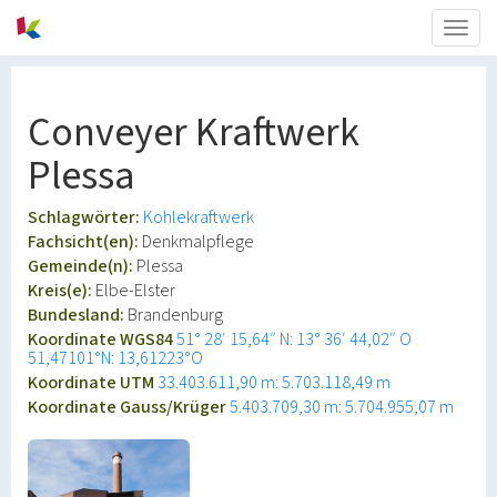
Togg
navig
Conveyer Kraftwerk
Plessa
Schlagwörter:
Kohlekraftwerk
Fachsicht(en):
Denkmalpflege
Gemeinde(n):
Plessa
Kreis(e):
Elbe-Elster
Bundesland:
Brandenburg
Koordinate WGS84
51° 28′ 15,64″ N: 13° 36′ 44,02″ O
51,47101°N: 13,61223°O
Koordinate UTM
33.403.611,90 m: 5.703.118,49 m
Koordinate Gauss/Krüger
5.403.709,30 m: 5.704.955,07 m