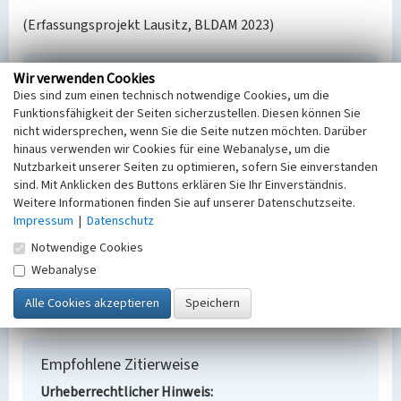
(Erfassungsprojekt Lausitz, BLDAM 2023)
Conveyer Kraftwerk Plessa
Wir verwenden Cookies
Dies sind zum einen technisch notwendige Cookies, um die
Schlagwörter
Funktionsfähigkeit der Seiten sicherzustellen. Diesen können Sie
Kohlekraftwerk
nicht widersprechen, wenn Sie die Seite nutzen möchten. Darüber
Ort
hinaus verwenden wir Cookies für eine Webanalyse, um die
Plessa
Nutzbarkeit unserer Seiten zu optimieren, sofern Sie einverstanden
Fachsicht(en)
sind. Mit Anklicken des Buttons erklären Sie Ihr Einverständnis.
Weitere Informationen finden Sie auf unserer Datenschutzseite.
Denkmalpflege
Impressum
|
Datenschutz
Erfassungsmaßstab
Keine Angabe
Notwendige Cookies
Erfassungsmethode
Webanalyse
Übernahme aus externer Fachdatenbank
Empfohlene Zitierweise
Urheberrechtlicher Hinweis