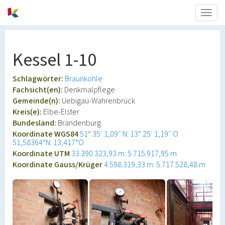
Togg
navig
Kessel 1-10
Schlagwörter:
Braunkohle
Fachsicht(en):
Denkmalpflege
Gemeinde(n):
Uebigau-Wahrenbrück
Kreis(e):
Elbe-Elster
Bundesland:
Brandenburg
Koordinate WGS84
51° 35′ 1,09″ N: 13° 25′ 1,19″ O
51,58364°N: 13,417°O
Koordinate UTM
33.390.323,93 m: 5.715.917,95 m
Koordinate Gauss/Krüger
4.598.319,33 m: 5.717.528,48 m