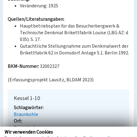
Veränderung: 1925
Quellen/Literaturangaben:
Hauptbetriebsplan für das Besucherbergwerk &
Technische Denkmal Brikettfabrik Louise (LBG AZ: d
035). S. 17.
Gutachtliche Stellungnahme zum Denkmalwert der
Brikettfabrik 62 in Domsdorf. Anlage S.1. Berlin 1992.
BKM-Nummer:
32002327
(Erfassungsprojekt Lausitz, BLDAM 2023)
Kessel 1-10
Schlagwörter
Braunkohle
Ort
Domsdorf
Wir verwenden Cookies
Fachsicht(en)