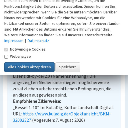
Dies sind zum einen technisch notwendige Cookies, um die
Denkmalpflege
Funktionsfähigkeit der Seiten sicherzustellen. Diesen können Sie
Erfassungsmaßstab
nicht widersprechen, wenn Sie die Seite nutzen möchten. Darüber
Keine Angabe
hinaus verwenden wir Cookies für eine Webanalyse, um die
Erfassungsmethode
Nutzbarkeit unserer Seiten zu optimieren, sofern Sie einverstanden
Übernahme aus externer Fachdatenbank
sind. Mit Anklicken des Buttons erklären Sie Ihr Einverständnis.
Weitere Informationen finden Sie auf unserer Datenschutzseite.
Impressum
|
Datenschutz
Notwendige Cookies
Empfohlene Zitierweise
Webanalyse
Urheberrechtlicher Hinweis
Der hier präsentierte Inhalt steht unter der freien
Lizenz dl-by-de/2.0 (Namensnennung). Die
angezeigten Medien unterliegen möglicherweise
zusätzlichen urheberrechtlichen Bedingungen, die
an diesen ausgewiesen sind.
Empfohlene Zitierweise
„Kessel 1-10”. In: KuLaDig, Kultur.Landschaft.Digital.
URL:
https://www.kuladig.de/Objektansicht/BKM-
32002327
(Abgerufen: 7. August 2026)