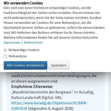
Denkmalpflege
Wir verwenden Cookies
Erfassungsmaßstab
Dies sind zum einen technisch notwendige Cookies, um die
Funktionsfähigkeit der Seiten sicherzustellen. Diesen können Sie
Keine Angabe
nicht widersprechen, wenn Sie die Seite nutzen möchten. Darüber
Erfassungsmethode
hinaus verwenden wir Cookies für eine Webanalyse, um die
Übernahme aus externer Fachdatenbank
Nutzbarkeit unserer Seiten zu optimieren, sofern Sie einverstanden
sind. Mit Anklicken des Buttons erklären Sie Ihr Einverständnis.
Weitere Informationen finden Sie auf unserer Datenschutzseite.
Impressum
|
Datenschutz
Empfohlene Zitierweise
Notwendige Cookies
Urheberrechtlicher Hinweis
Webanalyse
Der hier präsentierte Inhalt steht unter der freien
Lizenz dl-by-de/2.0 (Namensnennung). Die
angezeigten Medien unterliegen möglicherweise
zusätzlichen urheberrechtlichen Bedingungen, die
an diesen ausgewiesen sind.
Empfohlene Zitierweise
„Wandbild Geschichte des Bergbaus”. In: KuLaDig,
Kultur.Landschaft.Digital. URL:
https://www.kuladig.de/Objektansicht/BKM-
32001618
(Abgerufen: 6. August 2026)