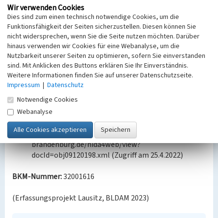
Erbauung: 1952-1959
Wir verwenden Cookies
Dies sind zum einen technisch notwendige Cookies, um die
Quellen/Literaturangaben:
Funktionsfähigkeit der Seiten sicherzustellen. Diesen können Sie
nicht widersprechen, wenn Sie die Seite nutzen möchten. Darüber
Dehio Brandenburg, 2012, S. 1051
hinaus verwenden wir Cookies für eine Webanalyse, um die
https://www.b-tu.de/campusplan/campus-
Nutzbarkeit unserer Seiten zu optimieren, sofern Sie einverstanden
senftenberg#toggle_building_12 (Zugriff am
sind. Mit Anklicken des Buttons erklären Sie Ihr Einverständnis.
25.4.2022)
Weitere Informationen finden Sie auf unserer Datenschutzseite.
https://www.niederlausitz-
Impressum
|
Datenschutz
aktuell.de/oberspreewald-
Notwendige Cookies
lausitz/senftenberg/68029/btu-ausstellung-70-
Webanalyse
jahre-studieren-in-senftenberg-im-staedtischen-
rathaus.html (Zugriff am 25.4.2022)
https://ns.gis-bldam-
brandenburg.de/hida4web/view?
docId=obj09120198.xml (Zugriff am 25.4.2022)
BKM-Nummer:
32001616
(Erfassungsprojekt Lausitz, BLDAM 2023)