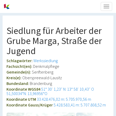
Togg
navig
Siedlung für Arbeiter der
Grube Marga, Straße der
Jugend
Schlagwörter:
Werkssiedlung
Fachsicht(en):
Denkmalpflege
Gemeinde(n):
Senftenberg
Kreis(e):
Oberspreewald-Lausitz
Bundesland:
Brandenburg
Koordinate WGS84
51° 30′ 1,23″ N: 13° 58′ 10,43″ O
51,50034°N: 13,96956°O
Koordinate UTM
33.428.476,02 m: 5.705.970,56 m
Koordinate Gauss/Krüger
5.428.583,41 m: 5.707.808,52 m