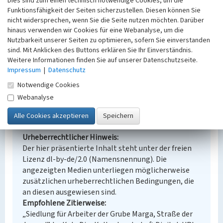
Alternativer Ortsname
Dies sind zum einen technisch notwendige Cookies, um die
Funktionsfähigkeit der Seiten sicherzustellen. Diesen können Sie
Brjazki
nicht widersprechen, wenn Sie die Seite nutzen möchten. Darüber
Fachsicht(en)
hinaus verwenden wir Cookies für eine Webanalyse, um die
Denkmalpflege
Nutzbarkeit unserer Seiten zu optimieren, sofern Sie einverstanden
Erfassungsmaßstab
sind. Mit Anklicken des Buttons erklären Sie Ihr Einverständnis.
Keine Angabe
Weitere Informationen finden Sie auf unserer Datenschutzseite.
Erfassungsmethode
Impressum
|
Datenschutz
Übernahme aus externer Fachdatenbank
Notwendige Cookies
Webanalyse
Empfohlene Zitierweise
Urheberrechtlicher Hinweis
Der hier präsentierte Inhalt steht unter der freien
Lizenz dl-by-de/2.0 (Namensnennung). Die
angezeigten Medien unterliegen möglicherweise
zusätzlichen urheberrechtlichen Bedingungen, die
an diesen ausgewiesen sind.
Empfohlene Zitierweise
„Siedlung für Arbeiter der Grube Marga, Straße der