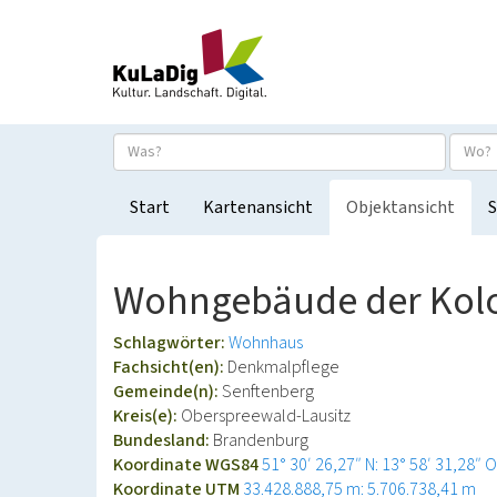
Start
Kartenansicht
Objektansicht
S
Wohngebäude der Kol
Schlagwörter:
Wohnhaus
Fachsicht(en):
Denkmalpflege
Gemeinde(n):
Senftenberg
Kreis(e):
Oberspreewald-Lausitz
Bundesland:
Brandenburg
Koordinate WGS84
51° 30′ 26,27″ N: 13° 58′ 31,28″ O
Koordinate UTM
33.428.888,75 m: 5.706.738,41 m