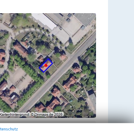
Übergeordnetes Objekt
tenschutz