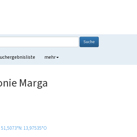
Suche
uchergebnisliste
mehr
onie Marga
51,5073°N: 13,97535°O