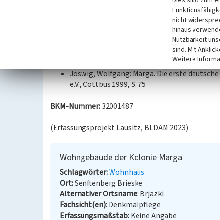
Dies sind zum e
betont, die verputzt sind.
Funktionsfähigke
nicht widerspre
hinaus verwende
Datierung:
Nutzbarkeit uns
Erbauung: nach 1920
sind. Mit Anklic
Weitere Informa
Quellen/Literaturangaben:
Joswig, Wolfgang: Marga. Die erste deutsche
e.V., Cottbus 1999, S. 75
BKM-Nummer:
32001487
(Erfassungsprojekt Lausitz, BLDAM 2023)
Wohngebäude der Kolonie Marga
Schlagwörter
Wohnhaus
Ort
Senftenberg Brieske
Alternativer Ortsname
Brjazki
Fachsicht(en)
Denkmalpflege
Erfassungsmaßstab
Keine Angabe