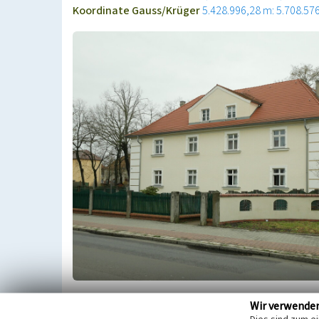
Koordinate Gauss/Krüger
5.428.996,28 m: 5.708.57
Dieses Wohngebäude nahe dem nördlichen Torhaus
Wir verwende
ehemaligen Schulgartens errichtet. Die Ecken sind 