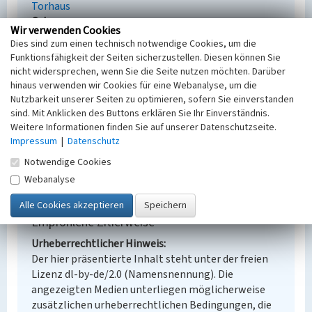
Torhaus
Ort
Wir verwenden Cookies
Brieske Brieske
Dies sind zum einen technisch notwendige Cookies, um die
Alternativer Ortsname
Funktionsfähigkeit der Seiten sicherzustellen. Diesen können Sie
Brjazki
nicht widersprechen, wenn Sie die Seite nutzen möchten. Darüber
Fachsicht(en)
hinaus verwenden wir Cookies für eine Webanalyse, um die
Denkmalpflege
Nutzbarkeit unserer Seiten zu optimieren, sofern Sie einverstanden
Erfassungsmaßstab
sind. Mit Anklicken des Buttons erklären Sie Ihr Einverständnis.
Weitere Informationen finden Sie auf unserer Datenschutzseite.
Keine Angabe
Impressum
|
Datenschutz
Erfassungsmethode
Übernahme aus externer Fachdatenbank
Notwendige Cookies
Webanalyse
Empfohlene Zitierweise
Urheberrechtlicher Hinweis
Der hier präsentierte Inhalt steht unter der freien
Lizenz dl-by-de/2.0 (Namensnennung). Die
angezeigten Medien unterliegen möglicherweise
zusätzlichen urheberrechtlichen Bedingungen, die