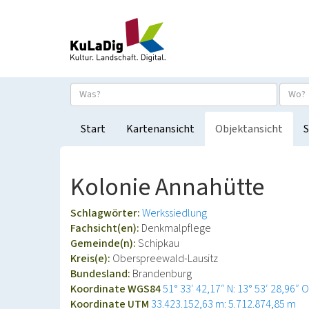
Start
Kartenansicht
Objektansicht
S
Kolonie Annahütte
Schlagwörter:
Werkssiedlung
Fachsicht(en):
Denkmalpflege
Gemeinde(n):
Schipkau
Kreis(e):
Oberspreewald-Lausitz
Bundesland:
Brandenburg
Koordinate WGS84
51° 33′ 42,17″ N: 13° 53′ 28,96″ O
Koordinate UTM
33.423.152,63 m: 5.712.874,85 m