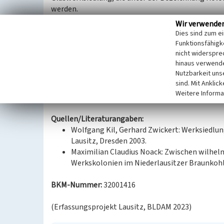
werden.
Beiden Siedlungen ist die zeittypische Bauweise 
Wir verwende
Wohngebäuden mit rückwärtigen Nebengelassen g
Dies sind zum e
nördlich der Bahnhofstraße ist jedoch im Vergleic
Funktionsfähigke
wesentlich weniger Raum für private Nutzgärten 
nicht widerspre
hinaus verwende
Raumstruktur gekennzeichnet.
Nutzbarkeit uns
sind. Mit Anklic
Datierung:
Weitere Informa
Erbauung: 1886-1900
Quellen/Literaturangaben:
Wolfgang Kil, Gerhard Zwickert: Werksiedlu
Lausitz, Dresden 2003.
Maximilian Claudius Noack: Zwischen wilhel
Werkskolonien im Niederlausitzer Braunkohle
BKM-Nummer:
32001416
(Erfassungsprojekt Lausitz, BLDAM 2023)