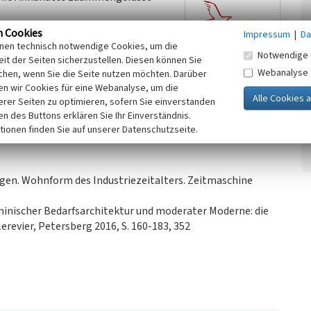
von straßenbegleitenden
n Cookies
Impressum
|
Da
emeinsam. Die Glaswerksiedlung
inen technisch notwendige Cookies, um die
Notwendige 
h zur Bergarbeitersiedlung durch
it der Seiten sicherzustellen. Diesen können Sie
Webanalyse
und eine insgesamt engere
chen, wenn Sie die Seite nutzen möchten. Darüber
n wir Cookies für eine Webanalyse, um die
erer Seiten zu optimieren, sofern Sie einverstanden
ken des Buttons erklären Sie Ihr Einverständnis.
tionen finden Sie auf unserer Datenschutzseite.
ngen. Wohnform des Industriezeitalters. Zeitmaschine
minischer Bedarfsarchitektur und moderater Moderne: die
revier, Petersberg 2016, S. 160-183, 352