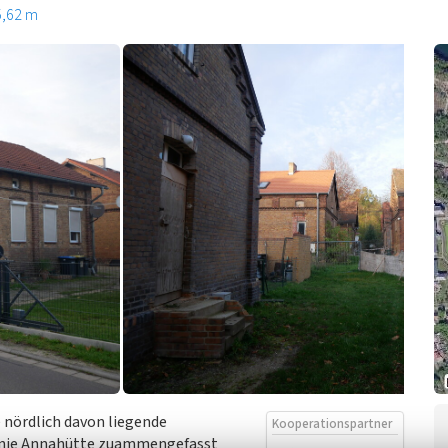
5,62 m
e nördlich davon liegende
Kooperationspartner
lonie Annahütte zuammengefasst