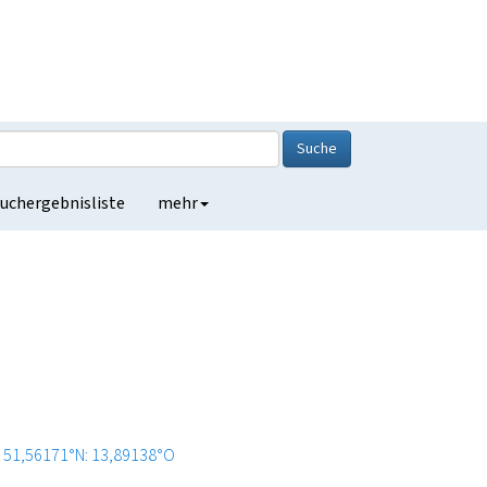
Suche
uchergebnisliste
mehr
51,56171°N: 13,89138°O