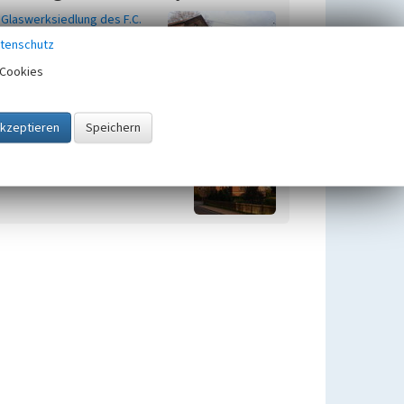
Glaswerksiedlung des F.C.
Th. Heye Glaswerk
tenschutz
Cookies
Henrietten-Kirche