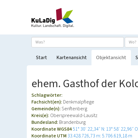
Start
Kartenansicht
Objektansicht
S
ehem. Gasthof der Kol
Schlagwörter:
Fachsicht(en):
Denkmalpflege
Gemeinde(n):
Senftenberg
Kreis(e):
Oberspreewald-Lausitz
Bundesland:
Brandenburg
Koordinate WGS84
51° 30′ 22,34″ N: 13° 58′ 22,96″ O
Koordinate UTM
33.428.726,73 m: 5.706.619,18 m