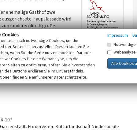
 der ehemalige Gasthof zwei
z ausgerichtete Hauptfassade wird
, zum anderen durch große
. Im Obergeschoss und im
n Cookies
Impressum
|
Da
 Sprossenfenster mit Läden die
inen technisch notwendige Cookies, um die
Notwendige 
nt die südliche Gebäudeecke am Platz.
it der Seiten sicherzustellen. Diesen können Sie
Webanalyse
no, einen Saal mit Bühne und eine Kegelbahn. Es bot
chen, wenn Sie die Seite nutzen möchten. Darüber
n wir Cookies für eine Webanalyse, um die
ten, Beamten, Arbeitern. So gab es die sogenannte
erer Seiten zu optimieren, sofern Sie einverstanden
l direkt nach der Schicht einkehren konnten.
ken des Buttons erklären Sie Ihr Einverständnis.
tionen finden Sie auf unserer Datenschutzseite.
04-107
 Gartenstadt. Förderverein Kulturlandschaft Niederlausitz