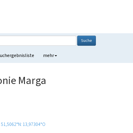
Suche
uchergebnisliste
mehr
onie Marga
51,5062°N: 13,97304°O