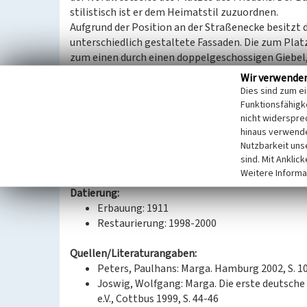
stilistisch ist er dem Heimatstil zuzuordnen.
Aufgrund der Position an der Straßenecke besitzt
unterschiedlich gestaltete Fassaden. Die zum Plat
zum einen durch einen doppelgeschossigen Giebel
Rundbogenfenster im unteren Geschoss dominiert
Wir verwende
ausgebauten Dach sowie im Giebel sind dreiteilige
Dies sind zum e
horizontal prägenden Elemente. Ein Eckerker beto
Funktionsfähigke
Das Gebäude beherbergte eine Gaststätte mit Casi
nicht widerspre
hinaus verwende
verschiedenen sozialen Gruppen Raum: hohen Beam
Nutzbarkeit uns
Schwarze Stube, eine Gaststätte, in der die Kumpe
sind. Mit Anklic
Zum Gasthof gehörte ein Garten.
Weitere Informa
Datierung:
Erbauung: 1911
Restaurierung: 1998-2000
Quellen/Literaturangaben:
Peters, Paulhans: Marga. Hamburg 2002, S. 1
Joswig, Wolfgang: Marga. Die erste deutsche
e.V., Cottbus 1999, S. 44-46