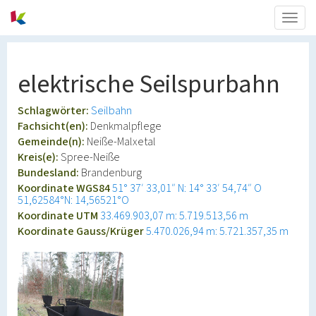
Togg
navig
elektrische Seilspurbahn
Schlagwörter:
Seilbahn
Fachsicht(en):
Denkmalpflege
Gemeinde(n):
Neiße-Malxetal
Kreis(e):
Spree-Neiße
Bundesland:
Brandenburg
Koordinate WGS84
51° 37′ 33,01″ N: 14° 33′ 54,74″ O
51,62584°N: 14,56521°O
Koordinate UTM
33.469.903,07 m: 5.719.513,56 m
Koordinate Gauss/Krüger
5.470.026,94 m: 5.721.357,35 m