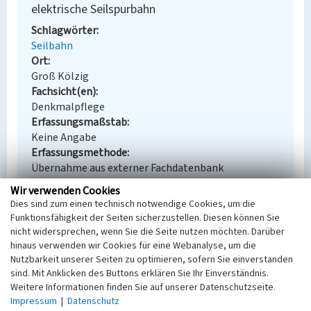
elektrische Seilspurbahn
Schlagwörter
Seilbahn
Ort
Groß Kölzig
Fachsicht(en)
Denkmalpflege
Erfassungsmaßstab
Keine Angabe
Erfassungsmethode
Übernahme aus externer Fachdatenbank
Wir verwenden Cookies
Dies sind zum einen technisch notwendige Cookies, um die
Funktionsfähigkeit der Seiten sicherzustellen. Diesen können Sie
Empfohlene Zitierweise
nicht widersprechen, wenn Sie die Seite nutzen möchten. Darüber
hinaus verwenden wir Cookies für eine Webanalyse, um die
Urheberrechtlicher Hinweis
Nutzbarkeit unserer Seiten zu optimieren, sofern Sie einverstanden
Der hier präsentierte Inhalt steht unter der freien
sind. Mit Anklicken des Buttons erklären Sie Ihr Einverständnis.
Lizenz dl-by-de/2.0 (Namensnennung). Die
Weitere Informationen finden Sie auf unserer Datenschutzseite.
angezeigten Medien unterliegen möglicherweise
Impressum
|
Datenschutz