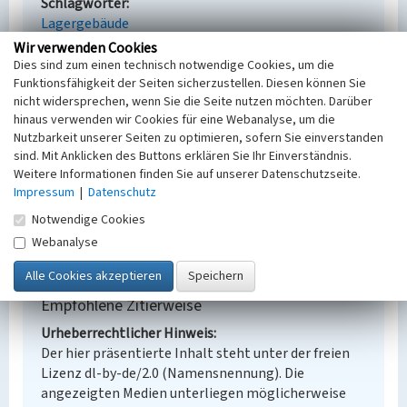
Schlagwörter
Lagergebäude
Ort
Wir verwenden Cookies
Forst
Dies sind zum einen technisch notwendige Cookies, um die
Alternativer Ortsname
Funktionsfähigkeit der Seiten sicherzustellen. Diesen können Sie
nicht widersprechen, wenn Sie die Seite nutzen möchten. Darüber
Barsc (Luzyca)
hinaus verwenden wir Cookies für eine Webanalyse, um die
Fachsicht(en)
Nutzbarkeit unserer Seiten zu optimieren, sofern Sie einverstanden
Denkmalpflege
sind. Mit Anklicken des Buttons erklären Sie Ihr Einverständnis.
Erfassungsmaßstab
Weitere Informationen finden Sie auf unserer Datenschutzseite.
Keine Angabe
Impressum
|
Datenschutz
Erfassungsmethode
Notwendige Cookies
Übernahme aus externer Fachdatenbank
Webanalyse
Empfohlene Zitierweise
Urheberrechtlicher Hinweis
Der hier präsentierte Inhalt steht unter der freien
Lizenz dl-by-de/2.0 (Namensnennung). Die
angezeigten Medien unterliegen möglicherweise