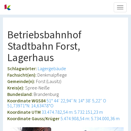
Togg
navig
Betriebsbahnhof
Stadtbahn Forst,
Lagerhaus
Schlagwörter:
Lagergebäude
Fachsicht(en):
Denkmalpflege
Gemeinde(n):
Forst (Lausitz)
Kreis(e):
Spree-Neiße
Bundesland:
Brandenburg
Koordinate WGS84
51° 44′ 22,94″ N: 14° 38′ 5,22″ O
51,73971°N: 14,63478°O
Koordinate UTM
33.474.782,54 m: 5.732.151,23 m
Koordinate Gauss/Krüger
5.474.908,54 m: 5.734.000,36 m