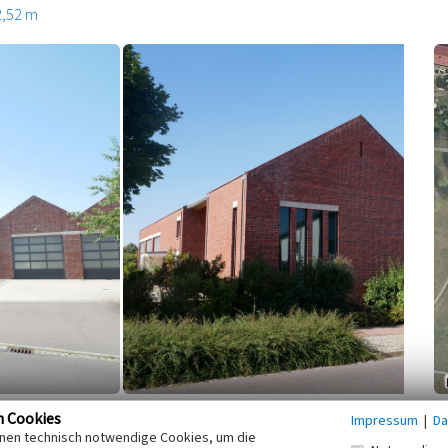
2,52 m
n Cookies
Impressum
|
Da
erg, Ortsteil Haidemühl, wurden
Kooperationspartner
inen technisch notwendige Cookies, um die
-2006) durch den Tagebau Welzow-