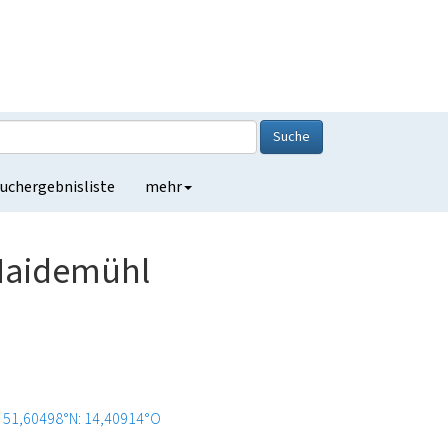
Suche
uchergebnisliste
mehr
 Haidemühl
51,60498°N: 14,40914°O