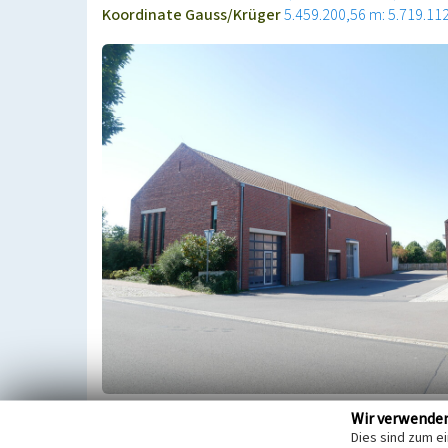
Koordinate Gauss/Krüger
5.459.200,56 m: 5.719.11
Wir verwende
Die Gebäude der freiwilligen Feuerwehr in Spremb
Dies sind zum e
nach der Devastierung des Ortes Haidemühl (2004