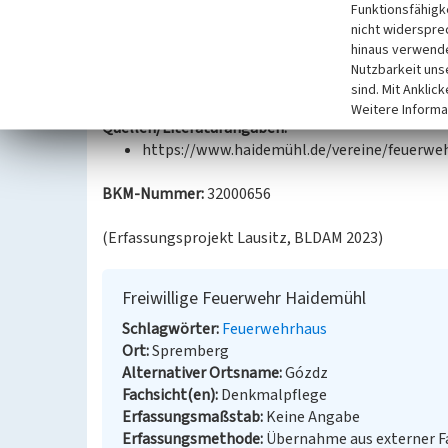
Funktionsfähigke
Süd und dem darauf 2005 folgenden Umzug nach S
nicht widerspre
hinaus verwende
Datierung:
Nutzbarkeit uns
--
sind. Mit Anklic
Weitere Informa
Quellen/Literaturangaben:
https://www.haidemühl.de/vereine/feuerwehr/
BKM-Nummer:
32000656
(Erfassungsprojekt Lausitz, BLDAM 2023)
Freiwillige Feuerwehr Haidemühl
Schlagwörter
Feuerwehrhaus
Ort
Spremberg
Alternativer Ortsname
Gózdz
Fachsicht(en)
Denkmalpflege
Erfassungsmaßstab
Keine Angabe
Erfassungsmethode
Übernahme aus externer 