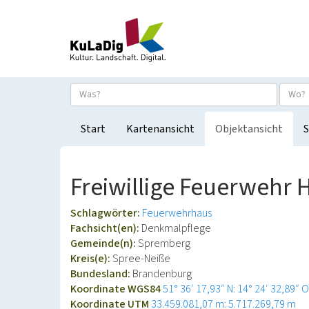
Start
Kartenansicht
Objektansicht
S
Freiwillige Feuerwehr
Schlagwörter:
Feuerwehrhaus
Fachsicht(en):
Denkmalpflege
Gemeinde(n):
Spremberg
Kreis(e):
Spree-Neiße
Bundesland:
Brandenburg
Koordinate WGS84
51° 36′ 17,93″ N: 14° 24′ 32,89″ O
Koordinate UTM
33.459.081,07 m: 5.717.269,79 m