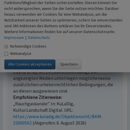
Funktionsfähigkeit der Seiten sicherzustellen. Diesen können Sie
Erfassungsmaßstab
nicht widersprechen, wenn Sie die Seite nutzen möchten. Darüber
Keine Angabe
hinaus verwenden wir Cookies für eine Webanalyse, um die
Erfassungsmethode
Nutzbarkeit unserer Seiten zu optimieren, sofern Sie einverstanden
Übernahme aus externer Fachdatenbank
sind. Mit Anklicken des Buttons erklären Sie Ihr Einverständnis.
Weitere Informationen finden Sie auf unserer Datenschutzseite.
Impressum
|
Datenschutz
Notwendige Cookies
Empfohlene Zitierweise
Webanalyse
Urheberrechtlicher Hinweis
Der hier präsentierte Inhalt steht unter der freien
Lizenz dl-by-de/2.0 (Namensnennung). Die
angezeigten Medien unterliegen möglicherweise
zusätzlichen urheberrechtlichen Bedingungen, die
an diesen ausgewiesen sind.
Empfohlene Zitierweise
„Rauchgaskanäle”. In: KuLaDig,
Kultur.Landschaft.Digital. URL:
https://www.kuladig.de/Objektansicht/BKM-
32000562
(Abgerufen: 6. August 2026)