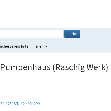
Suche
uchergebnisliste
mehr
t Pumpenhaus (Raschig Werk)
51,17518°N: 12,49042°O