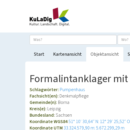
Start
Kartenansicht
Objektansicht
S
Formalintanklager mi
Schlagwörter:
Pumpenhaus
Fachsicht(en):
Denkmalpflege
Gemeinde(n):
Borna
Kreis(e):
Leipzig
Bundesland:
Sachsen
Koordinate WGS84
51° 10′ 30,64″ N: 12° 29′ 25,52″ O
Koordinate UTM
33.324.579,90 m: 5.672.299,29 m