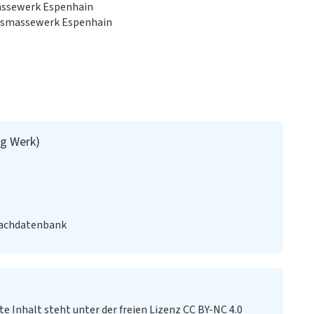
assewerk Espenhain
essmassewerk Espenhain
g Werk)
Fachdatenbank
te Inhalt steht unter der freien Lizenz CC BY-NC 4.0