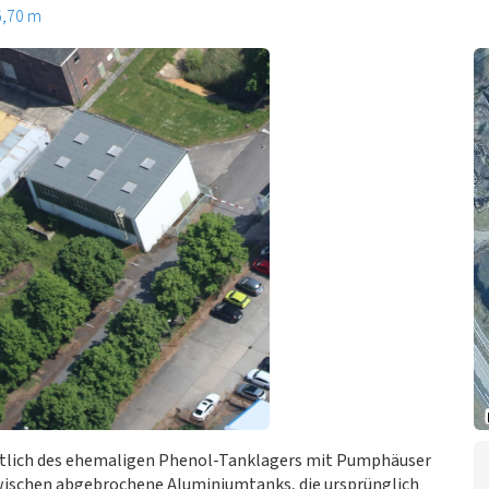
6,70 m
stlich des ehemaligen Phenol-Tanklagers mit Pumphäuser
zwischen abgebrochene Aluminiumtanks, die ursprünglich