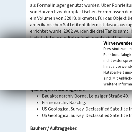
als Formalinlager genutzt wurden. Über Rohrleitu
von Harzen bzw. duroplastischen Formmassen dem 
ein Volumen von 320 Kubikmeter. Für das Objekt li
amerikanischen Sattelitenbildern ist davon auszu
errichtet wurde. 2002 wurden die drei Tanks samt
Lediglich Teile des Betonfundaments sind heute n
Wir verwende
Dies sind zum e
(Christian Schmidt, Landesamt für Denkmalpflege
Funktionsfähigke
nicht widerspre
hinaus verwende
Datierung:
Nutzbarkeit uns
Erbauung 1969–1978
sind. Mit Anklic
Weitere Informa
Quellen/Literaturangaben:
Bauaktenarchiv Borna, Leipziger Straße 40.
Firmenarchiv Raschig.
US Geological Survey: Declassified Satellite I
US Geological Survey: Declassified Satellite I
Bauherr / Auftraggeber: