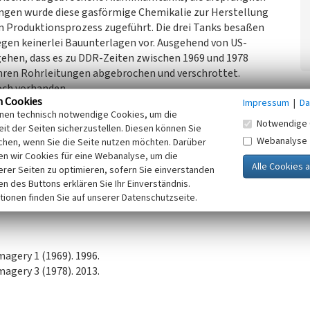
ngen wurde diese gasförmige Chemikalie zur Herstellung
Produktionsprozess zugeführt. Die drei Tanks besaßen
egen keinerlei Bauunterlagen vor. Ausgehend von US-
gehen, dass es zu DDR-Zeiten zwischen 1969 und 1978
 ihren Rohrleitungen abgebrochen und verschrottet.
och vorhanden.
n Cookies
Impressum
|
Da
inen technisch notwendige Cookies, um die
 Sachsen, 2022)
Notwendige 
it der Seiten sicherzustellen. Diesen können Sie
Webanalyse
chen, wenn Sie die Seite nutzen möchten. Darüber
n wir Cookies für eine Webanalyse, um die
erer Seiten zu optimieren, sofern Sie einverstanden
ken des Buttons erklären Sie Ihr Einverständnis.
tionen finden Sie auf unserer Datenschutzseite.
magery 1 (1969). 1996.
magery 3 (1978). 2013.