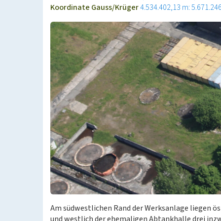
Koordinate Gauss/Krüger
4.534.402,13 m: 5.671.24
Am südwestlichen Rand der Werksanlage liegen ö
und westlich der ehemaligen Abtankhalle drei in