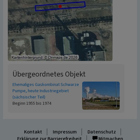
Übergeordnetes Objekt
Ehemaliges Gaskombinat Schwarze
Pumpe, heute Industriegebiet
(sächsischer Teil)
Beginn 1955 bis 1974
Kontakt
Impressum
Datenschutz
Erklärung zur Barrierefreiheit
Mitmachen