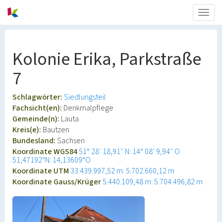
Togg
navig
Kolonie Erika, Parkstraße
7
Schlagwörter:
Siedlungsteil
Fachsicht(en):
Denkmalpflege
Gemeinde(n):
Lauta
Kreis(e):
Bautzen
Bundesland:
Sachsen
Koordinate WGS84
51° 28′ 18,91″ N: 14° 08′ 9,94″ O
51,47192°N: 14,13609°O
Koordinate UTM
33.439.997,52 m: 5.702.660,12 m
Koordinate Gauss/Krüger
5.440.109,48 m: 5.704.496,82 m