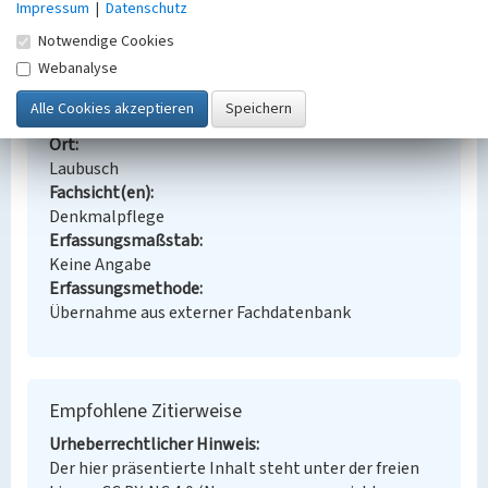
Impressum
|
Datenschutz
Notwendige Cookies
Kolonie Erika, Parkstraße 7
Webanalyse
Schlagwörter
Siedlungsteil
Ort
Laubusch
Fachsicht(en)
Denkmalpflege
Erfassungsmaßstab
Keine Angabe
Erfassungsmethode
Übernahme aus externer Fachdatenbank
Empfohlene Zitierweise
Urheberrechtlicher Hinweis
Der hier präsentierte Inhalt steht unter der freien