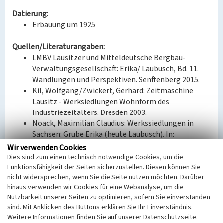
Datierung:
Erbauung um 1925
Quellen/Literaturangaben:
LMBV Lausitzer und Mitteldeutsche Bergbau-
Verwaltungsgesellschaft: Erika/ Laubusch, Bd. 11.
Wandlungen und Perspektiven. Senftenberg 2015.
Kil, Wolfgang/Zwickert, Gerhard: Zeitmaschine
Lausitz - Werksiedlungen Wohnform des
Industriezeitalters. Dresden 2003.
Noack, Maximilian Claudius: Werkssiedlungen in
Sachsen: Grube Erika (heute Laubusch). In:
Werkbericht Deutscher Werkbund Sachsen 4 (2016),
Wir verwenden Cookies
S. 94-95.
Dies sind zum einen technisch notwendige Cookies, um die
Funktionsfähigkeit der Seiten sicherzustellen. Diesen können Sie
nicht widersprechen, wenn Sie die Seite nutzen möchten. Darüber
Bauherr / Auftraggeber:
hinaus verwenden wir Cookies für eine Webanalyse, um die
Bauherr: ILSE Bergbau-A.G.
Nutzbarkeit unserer Seiten zu optimieren, sofern Sie einverstanden
Entwurf: Ewald Kleffel (1878-1952) (Architekt)
sind. Mit Anklicken des Buttons erklären Sie Ihr Einverständnis.
Weitere Informationen finden Sie auf unserer Datenschutzseite.
BKM-Nummer:
31000189