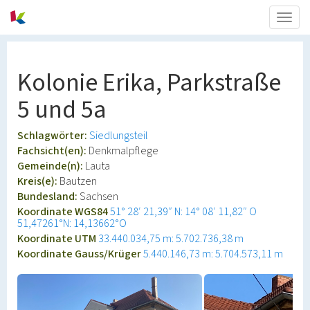
Togg
navig
Kolonie Erika, Parkstraße
5 und 5a
Schlagwörter:
Siedlungsteil
Fachsicht(en):
Denkmalpflege
Gemeinde(n):
Lauta
Kreis(e):
Bautzen
Bundesland:
Sachsen
Koordinate WGS84
51° 28′ 21,39″ N: 14° 08′ 11,82″ O
51,47261°N: 14,13662°O
Koordinate UTM
33.440.034,75 m: 5.702.736,38 m
Koordinate Gauss/Krüger
5.440.146,73 m: 5.704.573,11 m