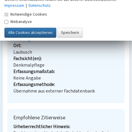
Impressum
|
Datenschutz
BKM-Nummer:
31000187
Notwendige Cookies
Webanalyse
Kolonie Erika, Parkstraße 5 und 5a
Schlagwörter
Siedlungsteil
Ort
Laubusch
Fachsicht(en)
Denkmalpflege
Erfassungsmaßstab
Keine Angabe
Erfassungsmethode
Übernahme aus externer Fachdatenbank
Empfohlene Zitierweise
Urheberrechtlicher Hinweis