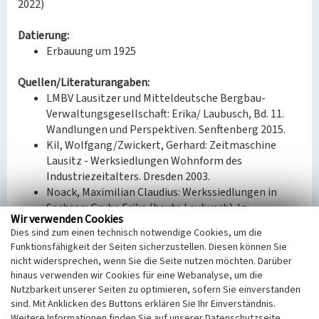
2022)
Datierung:
Erbauung um 1925
Quellen/Literaturangaben:
LMBV Lausitzer und Mitteldeutsche Bergbau-
Verwaltungsgesellschaft: Erika/ Laubusch, Bd. 11.
Wandlungen und Perspektiven. Senftenberg 2015.
Kil, Wolfgang/Zwickert, Gerhard: Zeitmaschine
Lausitz - Werksiedlungen Wohnform des
Industriezeitalters. Dresden 2003.
Noack, Maximilian Claudius: Werkssiedlungen in
Sachsen: Grube Erika (heute Laubusch). In:
Wir verwenden Cookies
Werkbericht Deutscher Werkbund Sachsen 4 (2016),
Dies sind zum einen technisch notwendige Cookies, um die
S. 94-95.
Funktionsfähigkeit der Seiten sicherzustellen. Diesen können Sie
nicht widersprechen, wenn Sie die Seite nutzen möchten. Darüber
Bauherr / Auftraggeber:
hinaus verwenden wir Cookies für eine Webanalyse, um die
Bauherr: ILSE Bergbau-A.G.
Nutzbarkeit unserer Seiten zu optimieren, sofern Sie einverstanden
Entwurf: Ewald Kleffel (1878-1952) (Architekt)
sind. Mit Anklicken des Buttons erklären Sie Ihr Einverständnis.
Weitere Informationen finden Sie auf unserer Datenschutzseite.