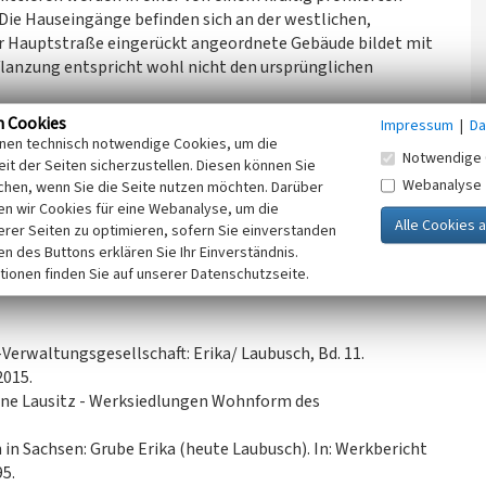
Die Hauseingänge befinden sich an der westlichen,
ur Hauptstraße eingerückt angeordnete Gebäude bildet mit
pflanzung entspricht wohl nicht den ursprünglichen
cher Biberschwanz-Kronendeckung ausgeführt.
n Cookies
Impressum
|
Da
inen technisch notwendige Cookies, um die
Notwendige 
dtebauliche und baugeschichtliche Bedeutung.
it der Seiten sicherzustellen. Diesen können Sie
Webanalyse
chen, wenn Sie die Seite nutzen möchten. Darüber
n wir Cookies für eine Webanalyse, um die
achsen, 2022)
erer Seiten zu optimieren, sofern Sie einverstanden
ken des Buttons erklären Sie Ihr Einverständnis.
tionen finden Sie auf unserer Datenschutzseite.
erwaltungsgesellschaft: Erika/ Laubusch, Bd. 11.
2015.
ine Lausitz - Werksiedlungen Wohnform des
in Sachsen: Grube Erika (heute Laubusch). In: Werkbericht
95.