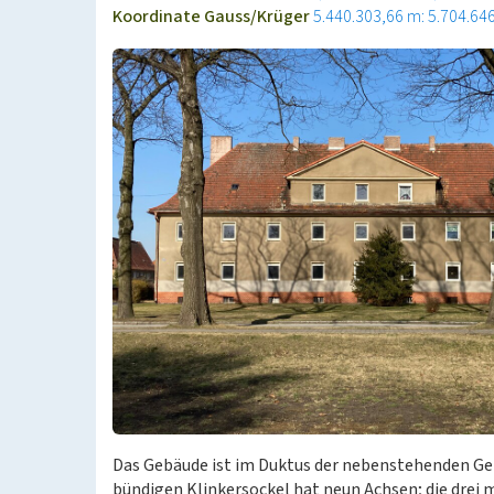
Koordinate Gauss/Krüger
5.440.303,66 m: 5.704.64
Das Gebäude ist im Duktus der nebenstehenden Ge
bündigen Klinkersockel hat neun Achsen; die drei m