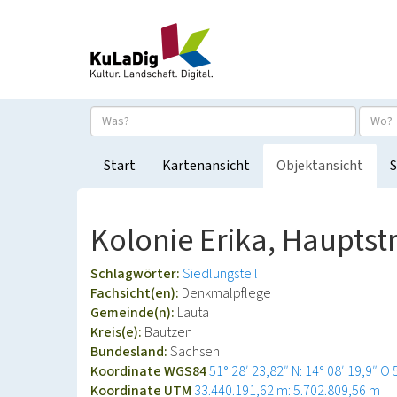
Start
Kartenansicht
Objektansicht
S
Kolonie Erika, Hauptst
Schlagwörter:
Siedlungsteil
Fachsicht(en):
Denkmalpflege
Gemeinde(n):
Lauta
Kreis(e):
Bautzen
Bundesland:
Sachsen
Koordinate WGS84
51° 28′ 23,82″ N: 14° 08′ 19,9″ O
Koordinate UTM
33.440.191,62 m: 5.702.809,56 m