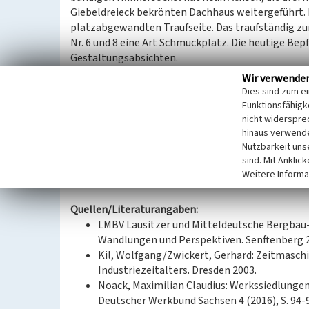
Giebeldreieck bekrönten Dachhaus weitergeführt. 
platzabgewandten Traufseite. Das traufständig z
Nr. 6 und 8 eine Art Schmuckplatz. Die heutige Be
Gestaltungsabsichten.
Das steile Satteldach ist in wohl noch bauzeitli
Wir verwende
Dies sind zum e
Die Gebäudegruppe hat im Rahmen der Kolonie stä
Funktionsfähigke
nicht widerspre
hinaus verwende
(Tom Pfefferkorn, Landesamt für Denkmalpflege S
Nutzbarkeit uns
sind. Mit Anklic
Datierung:
Weitere Informa
Erbauung um 1920
Quellen/Literaturangaben:
LMBV Lausitzer und Mitteldeutsche Bergbau-V
Wandlungen und Perspektiven. Senftenberg 
Kil, Wolfgang/Zwickert, Gerhard: Zeitmasch
Industriezeitalters. Dresden 2003.
Noack, Maximilian Claudius: Werkssiedlungen 
Deutscher Werkbund Sachsen 4 (2016), S. 94-