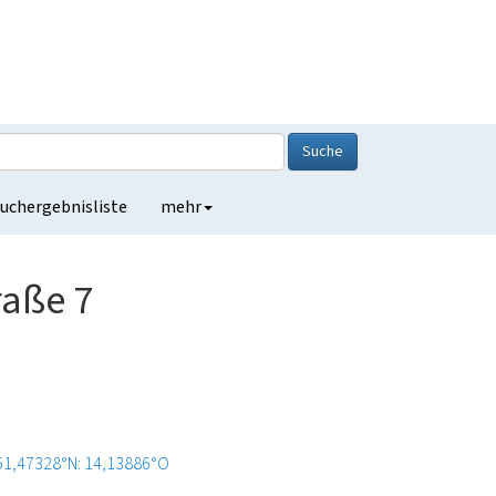
Suche
uchergebnisliste
mehr
raße 7
51,47328°N: 14,13886°O