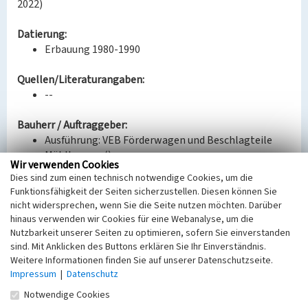
2022)
Datierung:
Erbauung 1980-1990
Quellen/Literaturangaben:
--
Bauherr / Auftraggeber:
Ausführung: VEB Förderwagen und Beschlagteile
Mühlhausen ()
Wir verwenden Cookies
Dies sind zum einen technisch notwendige Cookies, um die
BKM-Nummer:
31000060
Funktionsfähigkeit der Seiten sicherzustellen. Diesen können Sie
nicht widersprechen, wenn Sie die Seite nutzen möchten. Darüber
hinaus verwenden wir Cookies für eine Webanalyse, um die
Materialtransportwagen mit Rungen, Bauform
Nutzbarkeit unserer Seiten zu optimieren, sofern Sie einverstanden
3
sind. Mit Anklicken des Buttons erklären Sie Ihr Einverständnis.
Weitere Informationen finden Sie auf unserer Datenschutzseite.
Schlagwörter
Impressum
|
Datenschutz
Lore (Eisenbahnwagen)
Ort
Notwendige Cookies
Knappenrode