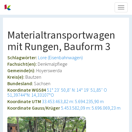
Togg
navig
Materialtransportwagen
mit Rungen, Bauform 3
Schlagwörter:
Lore (Eisenbahnwagen)
Fachsicht(en):
Denkmalpflege
Gemeinde(n):
Hoyerswerda
Kreis(e):
Bautzen
Bundesland:
Sachsen
Koordinate WGS84
51° 23′ 50,8″ N: 14° 19′ 51,85″ O
51,39744°N: 14,33107°O
Koordinate UTM
33.453.463,82 m: 5.694.235,90 m
Koordinate Gauss/Krüger
5.453.582,09 m: 5.696.069,23 m