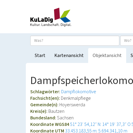
Start
Kartenansicht
Objektansicht
S
Dampfspeicherlokomoti
Schlagwörter:
Dampflokomotive
Fachsicht(en):
Denkmalpflege
Gemeinde(n):
Hoyerswerda
Kreis(e):
Bautzen
Bundesland:
Sachsen
Koordinate WGS84
51° 23′ 54,12″ N: 14° 19′ 37,3″ O
Koordinate UTM
33.453.183,55 m: 5.694.341,10 m