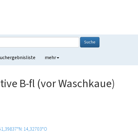
Suche
uchergebnisliste
mehr
ve B-fl (vor Waschkaue)
51,39837°N: 14,32703°O