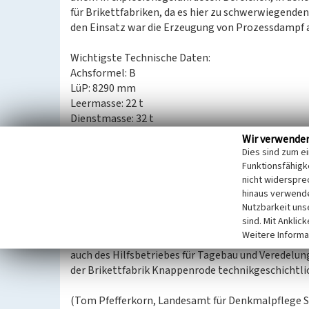
für Brikettfabriken, da es hier zu schwerwiegend
den Einsatz war die Erzeugung von Prozessdampf a
Wichtigste Technische Daten:
Achsformel: B
LüP: 8290 mm
Leermasse: 22 t
Dienstmasse: 32 t
Achslast: 16 t
Wir verwende
Höchstgeschwindigkeit: 30 km/h
Dies sind zum e
Dauerleistung:
Funktionsfähigke
Kesseldruck: 16 bar
nicht widerspre
hinaus verwende
Nutzbarkeit uns
Die obige Lokomotive gehört zur 3. Lieferserie (36
sind. Mit Anklic
Stück gebaut. Sie ist Zeugnis einer großen Zahl v
Weitere Informa
eines typischen Einsatzortes. Sie ist sowohl ein 
auch des Hilfsbetriebes für Tagebau und Veredelung
der Brikettfabrik Knappenrode technikgeschicht
(Tom Pfefferkorn, Landesamt für Denkmalpflege S