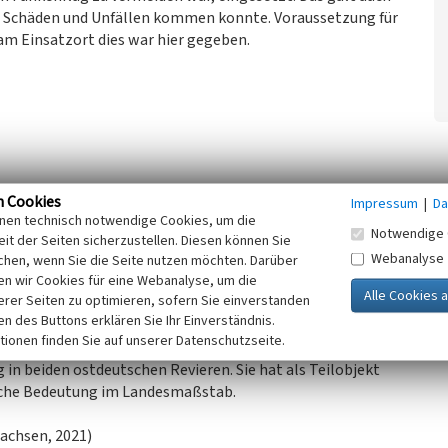
en Schäden und Unfällen kommen konnte. Voraussetzung für
m Einsatzort dies war hier gegeben.
n Cookies
Impressum
|
Da
inen technisch notwendige Cookies, um die
Notwendige 
it der Seiten sicherzustellen. Diesen können Sie
Webanalyse
chen, wenn Sie die Seite nutzen möchten. Darüber
n wir Cookies für eine Webanalyse, um die
erer Seiten zu optimieren, sofern Sie einverstanden
 Stück, 1954-56). Von dieser Baureihe wurden insgesamt 48
ken des Buttons erklären Sie Ihr Einverständnis.
on feuerlosen Lokomotiven, die bei LKM gebaut wurden, und
tionen finden Sie auf unserer Datenschutzseite.
wichtiges Zeugnis der DDR-Schienenfahrzeugindustrie als
 in beiden ostdeutschen Revieren. Sie hat als Teilobjekt
liche Bedeutung im Landesmaßstab.
achsen, 2021)