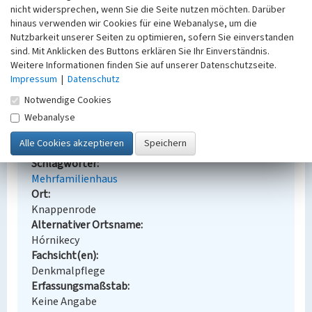
nicht widersprechen, wenn Sie die Seite nutzen möchten. Darüber
Bauherr / Auftraggeber:
hinaus verwenden wir Cookies für eine Webanalyse, um die
Bauherr: Eintracht Braunkohlenwerke und
Nutzbarkeit unserer Seiten zu optimieren, sofern Sie einverstanden
Brikettfabriken AG, Welzow
sind. Mit Anklicken des Buttons erklären Sie Ihr Einverständnis.
Entwurf: wohl Rose & Röhle, Dresden (Architekt)
Weitere Informationen finden Sie auf unserer Datenschutzseite.
Impressum
|
Datenschutz
BKM-Nummer:
31000009
Notwendige Cookies
Webanalyse
Werkssiedlung, Mehrfamilienwohnhaus
»Steigerhaus«
Schlagwörter
Mehrfamilienhaus
Ort
Knappenrode
Alternativer Ortsname
Hórnikecy
Fachsicht(en)
Denkmalpflege
Erfassungsmaßstab
Keine Angabe