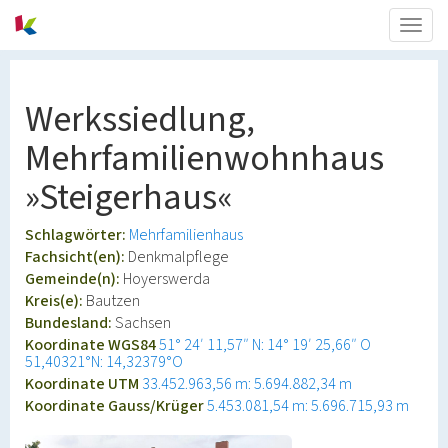
Togg
navig
Werkssiedlung,
Mehrfamilienwohnhaus
»Steigerhaus«
Schlagwörter:
Mehrfamilienhaus
Fachsicht(en):
Denkmalpflege
Gemeinde(n):
Hoyerswerda
Kreis(e):
Bautzen
Bundesland:
Sachsen
Koordinate WGS84
51° 24′ 11,57″ N: 14° 19′ 25,66″ O
51,40321°N: 14,32379°O
Koordinate UTM
33.452.963,56 m: 5.694.882,34 m
Koordinate Gauss/Krüger
5.453.081,54 m: 5.696.715,93 m