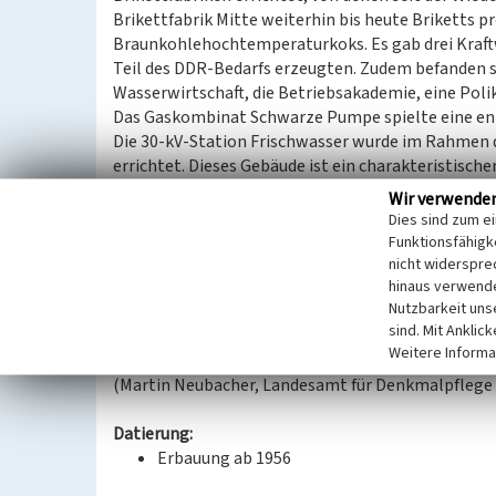
Brikettfabrik Mitte weiterhin bis heute Briketts p
Braunkohlehochtemperaturkoks. Es gab drei Kraftw
Teil des DDR-Bedarfs erzeugten. Zudem befanden s
Wasserwirtschaft, die Betriebsakademie, eine Polik
Das Gaskombinat Schwarze Pumpe spielte eine ent
Die 30-kV-Station Frischwasser wurde im Rahmen
errichtet. Dieses Gebäude ist ein charakteristisch
finden ist. Es besteht aus zwei Abschnitten: einem
Wir verwende
elektronischen Geräte beherbergte, und einem nied
Dies sind zum e
Entlüftung der darin untergebrachten Geräte.
Funktionsfähigke
Die Fassade des Gebäudes ist geprägt von der Farbi
nicht widerspre
hinaus verwende
Gestaltungselement für den Industriepark Schwarze
Nutzbarkeit uns
hochwertigen Vertreter des Industriebaus der 1950e
sind. Mit Anklic
ortsgeschichtlicher und industriegeschichtlicher B
Weitere Informa
(Martin Neubacher, Landesamt für Denkmalpflege 
Datierung:
Erbauung ab 1956