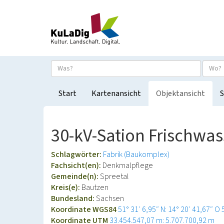
Start
Kartenansicht
Objektansicht
S
30-kV-Sation Frischwas
Schlagwörter:
Fabrik (Baukomplex)
Fachsicht(en):
Denkmalpflege
Gemeinde(n):
Spreetal
Kreis(e):
Bautzen
Bundesland:
Sachsen
Koordinate WGS84
51° 31′ 6,95″ N: 14° 20′ 41,67″ O
Koordinate UTM
33.454.547,07 m: 5.707.700,92 m