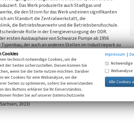
roduziert. Das Werk produzierte auch Stadtgas und
erke, die den Strom für das Werk und einen signifikanten
ich am Standort die Zentralwerkstatt, die
linik, die Betriebsfeuerwehr und die Betriebsberufsschule.
scheidende Rolle in der Energieversorgung der DDR.
 der ersten Ausbauphase von Schwarze Pumpe ab 1956
er Typenbau, der auch an anderen Stellen im Industriepark zu
 kleineren, aber höheren Teil, der die maßgeblichen
n Cookies
Impressum
|
Da
rigeren Teil. Die erhöhte Höhe des ersten Teils diente der
inen technisch notwendige Cookies, um die
Notwendige 
it der Seiten sicherzustellen. Diesen können Sie
Webanalyse
gkeit des verwendeten Klinkers, was ein typisches
chen, wenn Sie die Seite nutzen möchten. Darüber
n wir Cookies für eine Webanalyse, um die
 Pumpe ist. Dieses Bauwerk stellt einen qualitativ
erer Seiten zu optimieren, sofern Sie einverstanden
r Jahre in der DDR dar. Die 30-kV-Station ist von
ken des Buttons erklären Sie Ihr Einverständnis.
edeutung für die Region.
tionen finden Sie auf unserer Datenschutzseite.
Sachsen, 2023)