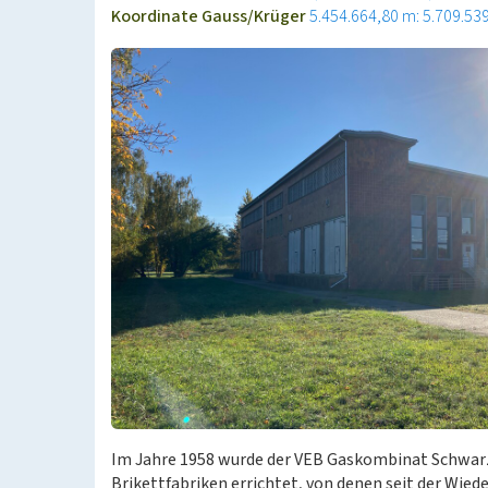
Koordinate Gauss/Krüger
5.454.664,80 m: 5.709.53
Im Jahre 1958 wurde der VEB Gaskombinat Schwar
Brikettfabriken errichtet, von denen seit der Wie