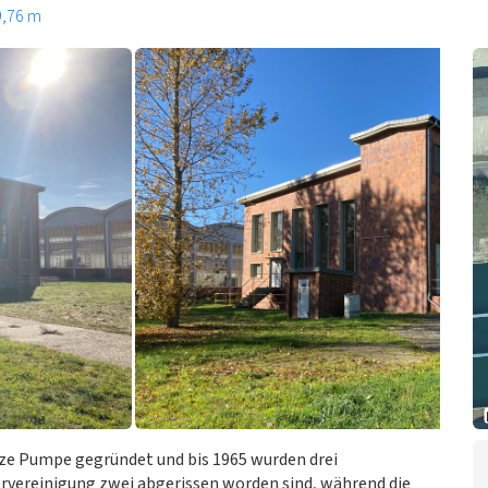
9,76 m
ze Pumpe gegründet und bis 1965 wurden drei
dervereinigung zwei abgerissen worden sind, während die