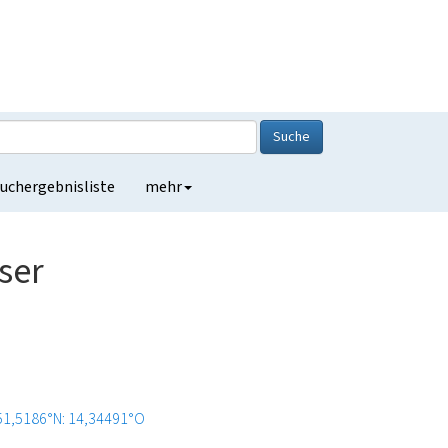
Suche
uchergebnisliste
mehr
ser
51,5186°N: 14,34491°O