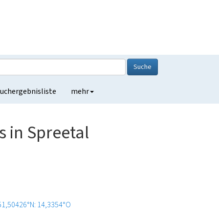
Suche
uchergebnisliste
mehr
 in Spreetal
51,50426°N: 14,3354°O