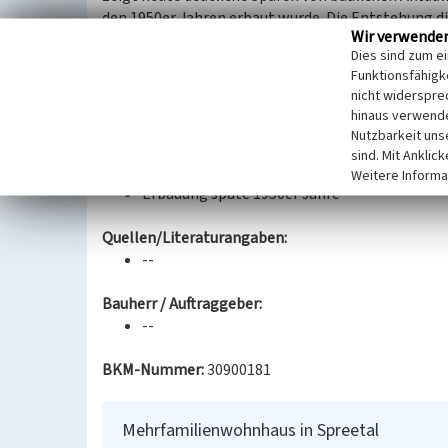
den 1950er Jahren erbaut wurde. Die Entstehung
Wir verwende
Braunkohleindustrie betrachtet werden, die zu dies
Dies sind zum e
fortlaufenden Modernisierungen und Umbauten im L
Funktionsfähigke
des Hauses maßgeblich geprägt und verändert.
nicht widerspre
hinaus verwende
(Martin Neubacher, Landesamt für Denkmalpflege 
Nutzbarkeit uns
sind. Mit Anklic
Datierung:
Weitere Informa
Erbauung späte 1950er Jahre
Quellen/Literaturangaben:
--
Bauherr / Auftraggeber:
--
BKM-Nummer:
30900181
Mehrfamilienwohnhaus in Spreetal