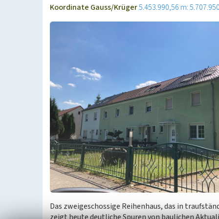
Koordinate Gauss/Krüger
5.453.990,56 m: 5.707.95
Das zweigeschossige Reihenhaus, das in traufständ
zeigt heute deutliche Spuren von baulichen Aktua