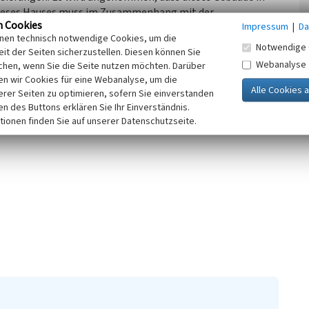
 dieses Hauses muss im Zusammenhang mit der
n Cookies
Impressum
|
Da
er Zeit in der Region eine bedeutende Rolle spielte. Die
inen technisch notwendige Cookies, um die
aufe der Zeit haben das ursprüngliche Erscheinungsbild
Notwendige 
it der Seiten sicherzustellen. Diesen können Sie
Webanalyse
chen, wenn Sie die Seite nutzen möchten. Darüber
n wir Cookies für eine Webanalyse, um die
Sachsen, 2023)
erer Seiten zu optimieren, sofern Sie einverstanden
ken des Buttons erklären Sie Ihr Einverständnis.
tionen finden Sie auf unserer Datenschutzseite.