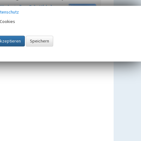
Werkssiedlung Brikettfabrik
tenschutz
Spreetal, ehem. Brigitta
Cookies