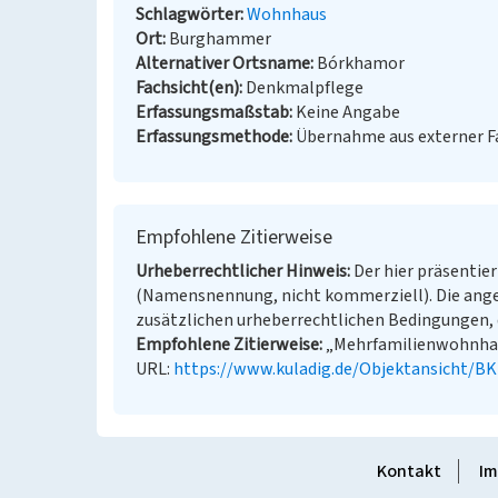
Schlagwörter
Wohnhaus
Ort
Burghammer
Alternativer Ortsname
Bórkhamor
Fachsicht(en)
Denkmalpflege
Erfassungsmaßstab
Keine Angabe
Erfassungsmethode
Übernahme aus externer 
Empfohlene Zitierweise
Urheberrechtlicher Hinweis
Der hier präsentier
(Namensnennung, nicht kommerziell). Die ang
zusätzlichen urheberrechtlichen Bedingungen, d
Empfohlene Zitierweise
„Mehrfamilienwohnhaus 
URL:
https://www.kuladig.de/Objektansicht/B
Kontakt
Im