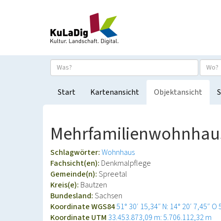
Start
Kartenansicht
Objektansicht
S
Mehrfamilienwohnhaus
Schlagwörter:
Wohnhaus
Fachsicht(en):
Denkmalpflege
Gemeinde(n):
Spreetal
Kreis(e):
Bautzen
Bundesland:
Sachsen
Koordinate WGS84
51° 30′ 15,34″ N: 14° 20′ 7,45″ O
Koordinate UTM
33.453.873,09 m: 5.706.112,32 m