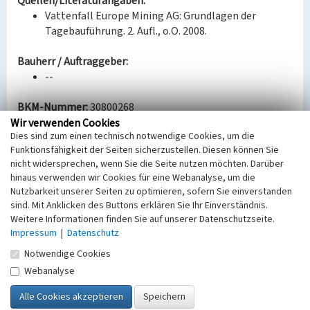
Quellen/Literaturangaben:
Vattenfall Europe Mining AG: Grundlagen der
Tagebauführung. 2. Aufl., o.O. 2008.
Bauherr / Auftraggeber:
--
BKM-Nummer:
30800268
Wir verwenden Cookies
Dies sind zum einen technisch notwendige Cookies, um die
Eimerkettenbagger ERs 360 710 im Tagebau
Funktionsfähigkeit der Seiten sicherzustellen. Diesen können Sie
Nochten
nicht widersprechen, wenn Sie die Seite nutzen möchten. Darüber
hinaus verwenden wir Cookies für eine Webanalyse, um die
Schlagwörter
Nutzbarkeit unserer Seiten zu optimieren, sofern Sie einverstanden
Tagebau
sind. Mit Anklicken des Buttons erklären Sie Ihr Einverständnis.
Ort
Weitere Informationen finden Sie auf unserer Datenschutzseite.
Nochten
Impressum
|
Datenschutz
Alternativer Ortsname
Notwendige Cookies
Wochozy
Webanalyse
Fachsicht(en)
Denkmalpflege
Erfassungsmaßstab