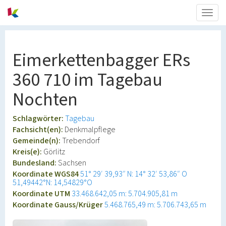
Togg
navig
Eimerkettenbagger ERs
360 710 im Tagebau
Nochten
Schlagwörter:
Tagebau
Fachsicht(en):
Denkmalpflege
Gemeinde(n):
Trebendorf
Kreis(e):
Görlitz
Bundesland:
Sachsen
Koordinate WGS84
51° 29′ 39,93″ N: 14° 32′ 53,86″ O
51,49442°N: 14,54829°O
Koordinate UTM
33.468.642,05 m: 5.704.905,81 m
Koordinate Gauss/Krüger
5.468.765,49 m: 5.706.743,65 m